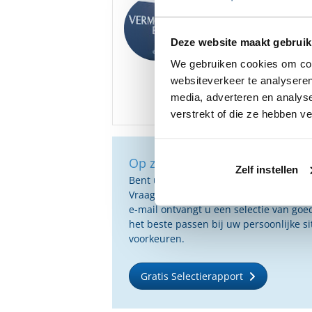
Goedemorgen
,
We hebben diverse ona
Florentes Vermogensbe
Deze website maakt gebruik
We gebruiken cookies om cont
Bent u hier mogelijk i
websiteverkeer te analyseren
media, adverteren en analys
verstrekt of die ze hebben v
Op zoek naar de beste vermog
Zelf instellen
Bent u op zoek naar de voor u beste 
Vraag dan gratis en geheel vrijblijvend
e-mail ontvangt u een selectie van g
het beste passen bij uw persoonlijke s
voorkeuren.
Gratis Selectierapport