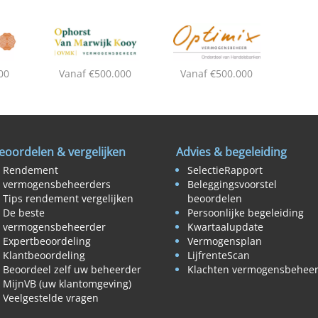
00
Vanaf €500.000
Vanaf €500.000
eoordelen & vergelijken
Advies & begeleiding
Rendement
SelectieRapport
vermogensbeheerders
Beleggingsvoorstel
Tips rendement vergelijken
beoordelen
De beste
Persoonlijke begeleiding
vermogensbeheerder
Kwartaalupdate
Expertbeoordeling
Vermogensplan
Klantbeoordeling
LijfrenteScan
Beoordeel zelf uw beheerder
Klachten vermogensbehee
MijnVB (uw klantomgeving)
Veelgestelde vragen