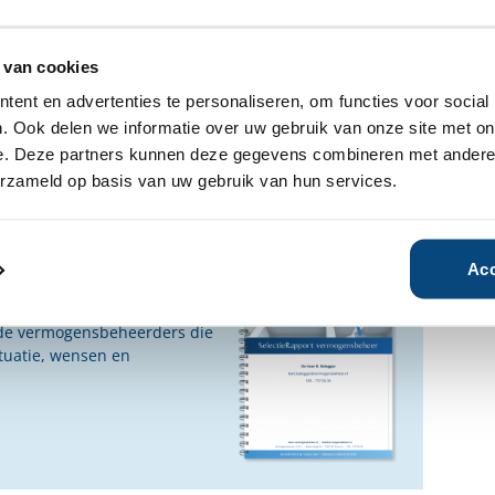
fhankelijke rapporten over
heer gratis beschikbaar.
 van cookies
ent en advertenties te personaliseren, om functies voor social
n geïnteresseerd?
. Ook delen we informatie over uw gebruik van onze site met on
e. Deze partners kunnen deze gegevens combineren met andere i
Ja
Nee
erzameld op basis van uw gebruik van hun services.
ensbeheerder?
Acc
vermogensbeheerder?
 een SelectieRapport aan. Per
oede vermogensbeheerders die
ituatie, wensen en