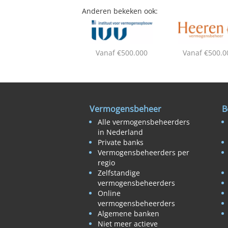
Anderen bekeken ook:
Vanaf €500.000
Vanaf €500.0
Vermogensbeheer
B
Alle vermogensbeheerders
in Nederland
Private banks
Vermogensbeheerders per
regio
Zelfstandige
vermogensbeheerders
Online
vermogensbeheerders
Algemene banken
Niet meer actieve