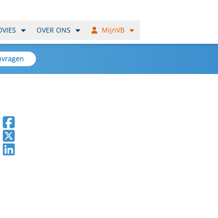
DVIES
OVER ONS
MijnVB
nvragen
Deel op Facebook
Deel op X
Deel op LinkedIn