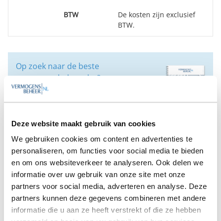
BTW
De kosten zijn exclusief
BTW.
Op zoek naar de beste
vermogensbeheerder?
Bent u op zoek naar de voor u beste
vermogensbeheerder?
Vraag dan gratis en geheel vrijblijvend een
SelectieRapport aan. Per e-mail ontvangt u
Deze website maakt gebruik van cookies
een selectie van goede vermogensbeheerders die het
We gebruiken cookies om content en advertenties te
beste passen bij uw persoonlijke situatie, wensen en
personaliseren, om functies voor social media te bieden
voorkeuren.
en om ons websiteverkeer te analyseren. Ook delen we
informatie over uw gebruik van onze site met onze
Gratis Selectierapport
partners voor social media, adverteren en analyse. Deze
partners kunnen deze gegevens combineren met andere
Anderen bekeken ook:
informatie die u aan ze heeft verstrekt of die ze hebben