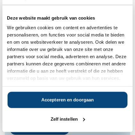
Inzage
Cliënten hebben te allen tijde
portefeuille
toegang tot hun
Deze website maakt gebruik van cookies
beleggingsportefeuille via het
We gebruiken cookies om content en advertenties te
online portaal van hun
personaliseren, om functies voor social media te bieden
depotbank.
en om ons websiteverkeer te analyseren. Ook delen we
informatie over uw gebruik van onze site met onze
partners voor social media, adverteren en analyse. Deze
Op zoek naar de beste
partners kunnen deze gegevens combineren met andere
vermogensbeheerder?
informatie die u aan ze heeft verstrekt of die ze hebben
Bent u op zoek naar de voor u beste
verzameld op basis van uw gebruik van hun services.
vermogensbeheerder?
Vraag dan gratis en geheel vrijblijvend een
SelectieRapport aan. Per e-mail ontvangt u
een selectie van goede vermogensbeheerders die het
Accepteren en doorgaan
beste passen bij uw persoonlijke situatie, wensen en
voorkeuren.
Zelf instellen
Gratis Selectierapport