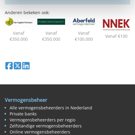
Anderen bekeken ook:
Vanaf
Vanaf
Vanaf
Vanaf €100
€350.000
€350.000
€100.000
Deel op Facebook
Deel op X
Deel op LinkedIn
Vermogensbeheer
Alle vermogensbeheerders in Nederland
Private banks
Vermogensbeheerders per regio
Zelfstandige vermogensbeheerders
Online vermogensbeheerders