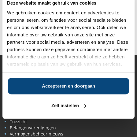
Vanaf
Vanaf
Vanaf
Vanaf
Deze website maakt gebruik van cookies
€350.000
€350.000
€500.000
€200.000
We gebruiken cookies om content en advertenties te
personaliseren, om functies voor social media te bieden
en om ons websiteverkeer te analyseren. Ook delen we
Deel op Facebook
Deel op X
Deel op LinkedIn
informatie over uw gebruik van onze site met onze
partners voor social media, adverteren en analyse. Deze
partners kunnen deze gegevens combineren met andere
informatie die u aan ze heeft verstrekt of die ze hebben
verzameld op basis van uw gebruik van hun services.
Vermogensbeheer
Alle vermogensbeheerders in Nederland
Private banks
Accepteren en doorgaan
Vermogensbeheerders per regio
Zelfstandige vermogensbeheerders
Online vermogensbeheerders
Zelf instellen
Algemene banken
Niet meer actieve beheerders
Toezicht
Belangenverenigingen
Vermogensbeheer nieuws