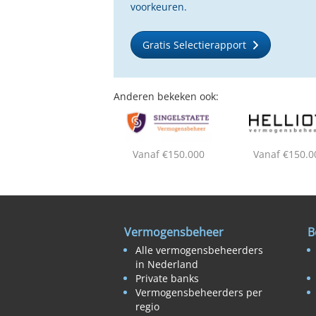
voorkeuren.
Gratis Selectierapport
Anderen bekeken ook:
Vanaf €150.000
Vanaf €150.0
Vermogensbeheer
B
Alle vermogensbeheerders
in Nederland
Private banks
Vermogensbeheerders per
regio