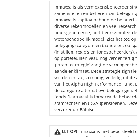
Inmaxxa is als vermogensbeheerder sinds
samenstellen en beheren van beleggings
Inmaxxa is kapitaalbehoud de belangrij
diverse rekenmodellen en veel research
beursgenoteerde, niet-beursgenoteerde
wetenschappelijk model. Ziet het toe op
beleggingscategorieën (aandelen, oblig
(in stijlen, regio's en fondsbeheerders).
op portefeuilleniveau nog verder terug
‘paraplustrategie’ zorgt de vermogensbe
aandelenklimaat. Deze strategie signal
worden en zal, zo nodig, volledig uit 
van het Alpha High Performance Fund. Di
de categorie alternatieve beleggingen. 
fonds.Daarnaast is Inmaxxa de beheerder
stamrechten en (DGA-)pensioenen. Dez
verzekeraar Bâloise.
LET OP!
Inmaxxa is niet beoordeeld d