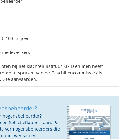
 beheerder.
t € 100 miljoen
10 medewerkers
oten bij het klachteninstituut KiFiD en men heeft
ard de uitspraken van de Geschillencommissie als
D te aanvaarden.
ensbeheerder?
vermogensbeheerder?
 een SelectieRapport aan. Per
oede vermogensbeheerders die
ituatie, wensen en