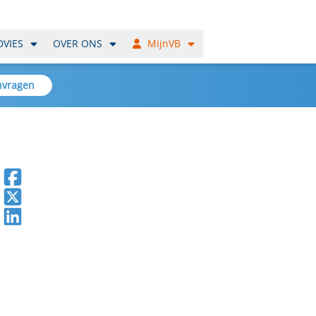
DVIES
OVER ONS
MijnVB
nvragen
Deel op Facebook
Deel op X
Deel op LinkedIn