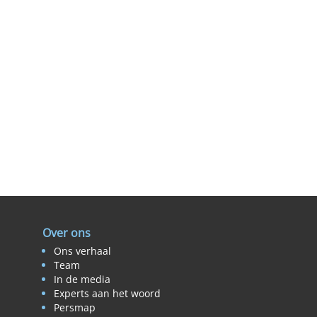
Over ons
Ons verhaal
Team
In de media
Experts aan het woord
Persmap