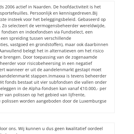
 2006 actief in Naarden. De hoofdactiviteit is het
portefeuilles. Persoonlijk en kennisgedreven.Bij
kste insteek voor het beleggingsbeleid. Gebaseerd op
. Zo selecteert de vermogensbeheerder wereldwijde,
 fondsen en indexfondsen via Fundselect, een
 een spreiding tussen verschillende
aties, vastgoed en grondstoffen), maar ook daarbinnen
 Aanvullend belegt het in alternatieven om het risico
 te brengen. Door toepassing van de zogenaamde
heerder voor risicobeheersing in een negatief
eert wanneer er uit de aandelenmarkt gestapt moet
de aandelenmarkt stappen.Inmaxxa is tevens beheerder
t fonds bestaat uit vier subfondsen die vallen onder
Beleggen in de Alpha-fondsen kan vanaf €10.000,- per
 van polissen op het gebied van lijfrente,
e polissen worden aangeboden door de Luxemburgse
oor ons. Wij kunnen u dus geen kwalitatief oordeel