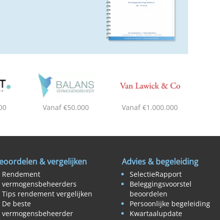
00
Vanaf €50.000
Vanaf €1.000.000
eoordelen & vergelijken
Advies & begeleiding
Rendement
SelectieRapport
vermogensbeheerders
Beleggingsvoorstel
Tips rendement vergelijken
beoordelen
De beste
Persoonlijke begeleiding
vermogensbeheerder
Kwartaalupdate