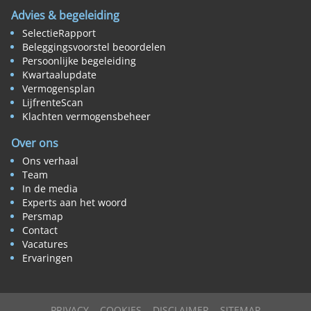
Advies & begeleiding
SelectieRapport
Beleggingsvoorstel beoordelen
Persoonlijke begeleiding
Kwartaalupdate
Vermogensplan
LijfrenteScan
Klachten vermogensbeheer
Over ons
Ons verhaal
Team
In de media
Experts aan het woord
Persmap
Contact
Vacatures
Ervaringen
PRIVACY
COOKIES
DISCLAIMER
SITEMAP