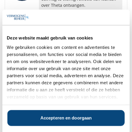
over Theta ontvangen.
We kunnen u daarom geen uitgebreid
BedrijfsRapport en
KlanttevredenheidsRapport over Theta
verstrekken.
Deze website maakt gebruik van cookies
We gebruiken cookies om content en advertenties te
Mogelijk kunnen we u toch verder
personaliseren, om functies voor social media te bieden
helpen. Wilt u weten welke informatie
voor u mogelijk interessant is?
en om ons websiteverkeer te analyseren. Ook delen we
informatie over uw gebruik van onze site met onze
partners voor social media, adverteren en analyse. Deze
Ja
Nee
partners kunnen deze gegevens combineren met andere
informatie die u aan ze heeft verstrekt of die ze hebben
verzameld op basis van uw gebruik van hun services.
Op zoek naar de beste
vermogensbeheerder?
Bent u op zoek naar de voor u beste
Accepteren en doorgaan
vermogensbeheerder?
Vraag dan gratis en geheel vrijblijvend een
SelectieRapport aan. Per e-mail ontvangt u