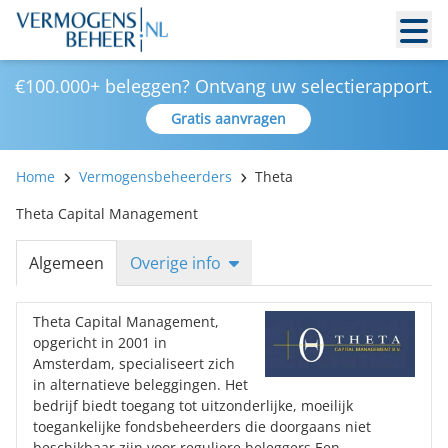
€100.000+ beleggen? Ontvang uw selectierapport.
Gratis aanvragen
Home
Vermogensbeheerders
Theta
Theta Capital Management
Algemeen
Overige info
Theta Capital Management,
opgericht in 2001 in
Amsterdam, specialiseert zich
in alternatieve beleggingen. Het
bedrijf biedt toegang tot uitzonderlijke, moeilijk
toegankelijke fondsbeheerders die doorgaans niet
beschikbaar zijn voor reguliere beleggers.Een