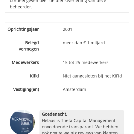
oordeel geven over de dienstverlening van deze
beheerder.
Oprichtingsjaar
2001
Belegd
meer dan € 1 miljard
vermogen
Medewerkers
15 tot 25 medewerkers
Kifid
Niet aangesloten bij het KiFid
Vestiging(en)
Amsterdam
Goedenacht
,
Helaas is Theta Capital Management
onvoldoende transparant. We hebben
ook nog te weinig reviews van klanten