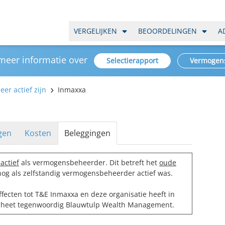
VERGELIJKEN
BEOORDELINGEN
A
 meer informatie over
Selectierapport
Vermogen
er actief zijn
Inmaxxa
gen
Kosten
Beleggingen
actief
als vermogensbeheerder. Dit betreft het
oude
nog als zelfstandig vermogensbeheerder actief was.
fecten tot T&E Inmaxxa en deze organisatie heeft in
 heet tegenwoordig
Blauwtulp Wealth Management
.