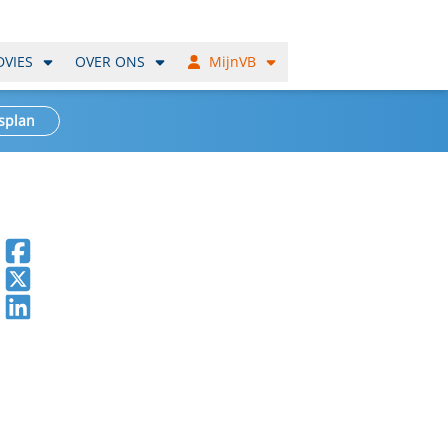
DVIES
OVER ONS
MijnVB
splan
Deel op Facebook
Deel op X
Deel op LinkedIn