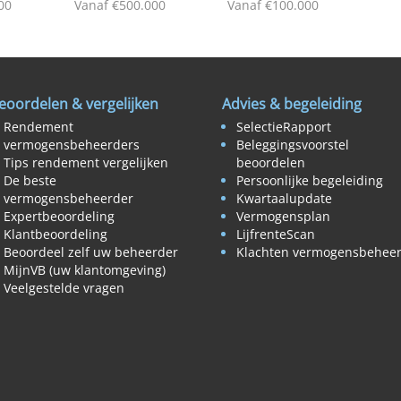
00
Vanaf €500.000
Vanaf €100.000
eoordelen & vergelijken
Advies & begeleiding
Rendement
SelectieRapport
vermogensbeheerders
Beleggingsvoorstel
Tips rendement vergelijken
beoordelen
De beste
Persoonlijke begeleiding
vermogensbeheerder
Kwartaalupdate
Expertbeoordeling
Vermogensplan
Klantbeoordeling
LijfrenteScan
Beoordeel zelf uw beheerder
Klachten vermogensbehee
MijnVB (uw klantomgeving)
Veelgestelde vragen