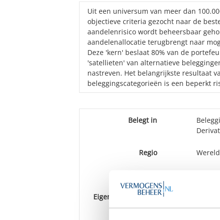
Uit een universum van meer dan 100.00
objectieve criteria gezocht naar de bes
aandelenrisico wordt beheersbaar geh
aandelenallocatie terugbrengt naar moge
Deze 'kern' beslaat 80% van de portefeui
'satellieten' van alternatieve belegging
nastreven. Het belangrijkste resultaat 
beleggingscategorieën is een beperkt ris
Belegt in
Belegg
Deriva
Regio
Wereld
Huisfondsen
1-5 hu
Eigen wensen klant
Ja
Rapportage
Per kwa