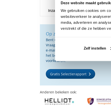
Deze website maakt gebruik
Inzage portefeuille
Online 
We gebruiken cookies om cont
websiteverkeer te analyseren
media, adverteren en analys
verstrekt of die ze hebben v
Op zoek naar de beste vermog
Bent u op zoek naar de voor u beste 
Vraag dan gratis en geheel vrijblijvend
Zelf instellen
e-mail ontvangt u een selectie van g
het beste passen bij uw persoonlijke s
voorkeuren.
Gratis Selectierapport
Anderen bekeken ook: