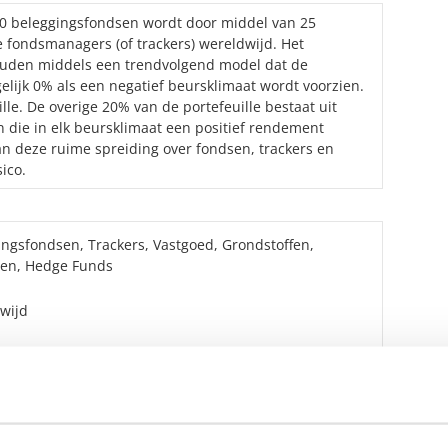
0 beleggingsfondsen wordt door middel van 25
te fondsmanagers (of trackers) wereldwijd. Het
ouden middels een trendvolgend model dat de
lijk 0% als een negatief beursklimaat wordt voorzien.
lle. De overige 20% van de portefeuille bestaat uit
en die in elk beursklimaat een positief rendement
van deze ruime spreiding over fondsen, trackers en
ico.
ingsfondsen, Trackers, Vastgoed, Grondstoffen,
ten, Hedge Funds
wijd
isfondsen
rtaal schriftelijk en jaaroverzicht.