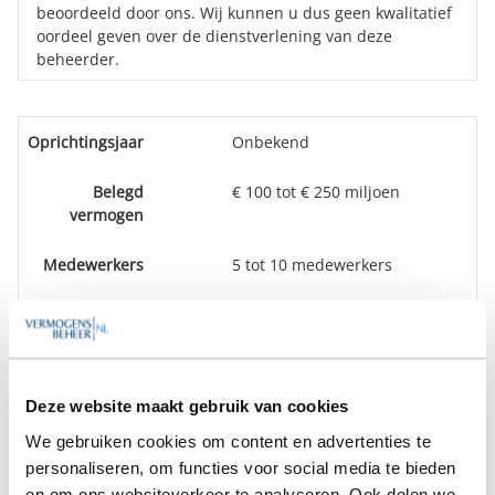
beoordeeld door ons. Wij kunnen u dus geen kwalitatief
oordeel geven over de dienstverlening van deze
beheerder.
Oprichtingsjaar
Onbekend
Belegd
€ 100 tot € 250 miljoen
vermogen
Medewerkers
5 tot 10 medewerkers
Vestiging(en)
Rotterdam
Op zoek naar de beste
Deze website maakt gebruik van cookies
vermogensbeheerder?
We gebruiken cookies om content en advertenties te
Bent u op zoek naar de voor u beste
personaliseren, om functies voor social media te bieden
vermogensbeheerder?
en om ons websiteverkeer te analyseren. Ook delen we