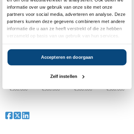
Vraag dan gratis en geheel vrijblijvend een
informatie over uw gebruik van onze site met onze
SelectieRapport aan. Per e-mail ontvangt u
partners voor social media, adverteren en analyse. Deze
een selectie van goede vermogensbeheerders die het
partners kunnen deze gegevens combineren met andere
beste passen bij uw persoonlijke situatie, wensen en
voorkeuren.
informatie die u aan ze heeft verstrekt of die ze hebben
verzameld op basis van uw gebruik van hun services.
Gratis Selectierapport
Accepteren en doorgaan
Anderen bekeken ook:
Zelf instellen
Vanaf
Vanaf
Vanaf
Vanaf
€500.000
€500.000
€500.000
€500.000
Deel op Facebook
Deel op X
Deel op LinkedIn