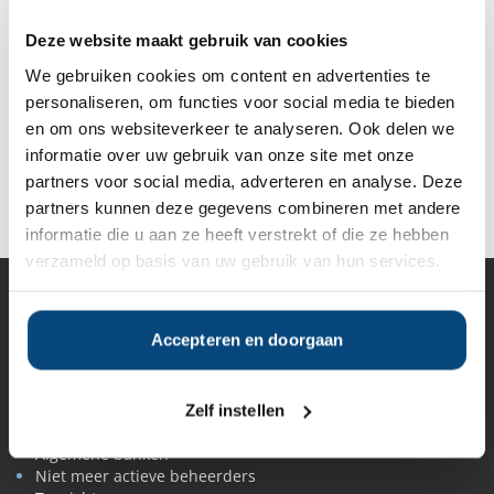
Deze website maakt gebruik van cookies
Vanaf
Vanaf
Vanaf
Vanaf
We gebruiken cookies om content en advertenties te
€10.000
€15.000
€10.000
€50.000
personaliseren, om functies voor social media te bieden
en om ons websiteverkeer te analyseren. Ook delen we
informatie over uw gebruik van onze site met onze
partners voor social media, adverteren en analyse. Deze
Deel op Facebook
Deel op X
Deel op LinkedIn
partners kunnen deze gegevens combineren met andere
informatie die u aan ze heeft verstrekt of die ze hebben
verzameld op basis van uw gebruik van hun services.
Vermogensbeheer
Accepteren en doorgaan
Alle vermogensbeheerders in Nederland
Private banks
Vermogensbeheerders per regio
Zelfstandige vermogensbeheerders
Zelf instellen
Online vermogensbeheerders
Algemene banken
Niet meer actieve beheerders