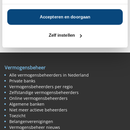
Vanaf
Vanaf
Vanaf
Vanaf €1.000
€15.000
€10.000
€10.000
Accepteren en doorgaan
Deel op Facebook
Deel op X
Deel op LinkedIn
Zelf instellen
Vermogensbeheer
Alle vermogensbeheerders in Nederland
Private banks
Vermogensbeheerders per regio
Zelfstandige vermogensbeheerders
Online vermogensbeheerders
Algemene banken
Niet meer actieve beheerders
Toezicht
Belangenverenigingen
Vermogensbeheer nieuws