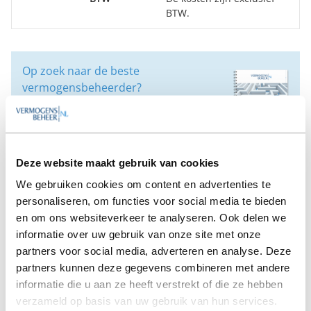
BTW.
Op zoek naar de beste
vermogensbeheerder?
Bent u op zoek naar de voor u beste
vermogensbeheerder?
Vraag dan gratis en geheel vrijblijvend een
SelectieRapport aan. Per e-mail ontvangt u
een selectie van goede vermogensbeheerders die het
Deze website maakt gebruik van cookies
beste passen bij uw persoonlijke situatie, wensen en
We gebruiken cookies om content en advertenties te
voorkeuren.
personaliseren, om functies voor social media te bieden
en om ons websiteverkeer te analyseren. Ook delen we
Gratis Selectierapport
informatie over uw gebruik van onze site met onze
partners voor social media, adverteren en analyse. Deze
partners kunnen deze gegevens combineren met andere
Anderen bekeken ook:
informatie die u aan ze heeft verstrekt of die ze hebben
verzameld op basis van uw gebruik van hun services.