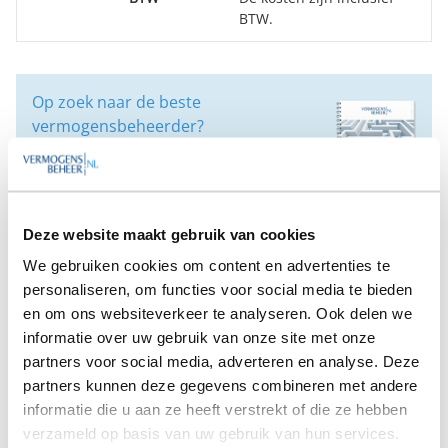
BTW.
Op zoek naar de beste
vermogensbeheerder?
Bent u op zoek naar de voor u beste
vermogensbeheerder?
Vraag dan gratis en geheel vrijblijvend een
SelectieRapport aan. Per e-mail ontvangt u
een selectie van goede vermogensbeheerders die het
Deze website maakt gebruik van cookies
beste passen bij uw persoonlijke situatie, wensen en
We gebruiken cookies om content en advertenties te
voorkeuren.
personaliseren, om functies voor social media te bieden
en om ons websiteverkeer te analyseren. Ook delen we
Gratis Selectierapport
informatie over uw gebruik van onze site met onze
partners voor social media, adverteren en analyse. Deze
partners kunnen deze gegevens combineren met andere
Anderen bekeken ook:
informatie die u aan ze heeft verstrekt of die ze hebben
verzameld op basis van uw gebruik van hun services.