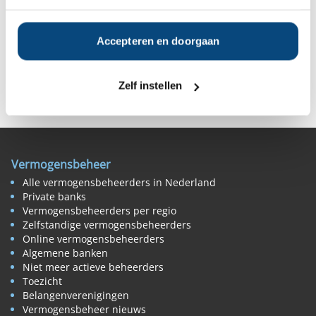
Vanaf
Vanaf €1.000
Vanaf €100
€50.000
Accepteren en doorgaan
Deel op Facebook
Deel op X
Deel op LinkedIn
Zelf instellen
Vermogensbeheer
Alle vermogensbeheerders in Nederland
Private banks
Vermogensbeheerders per regio
Zelfstandige vermogensbeheerders
Online vermogensbeheerders
Algemene banken
Niet meer actieve beheerders
Toezicht
Belangenverenigingen
Vermogensbeheer nieuws