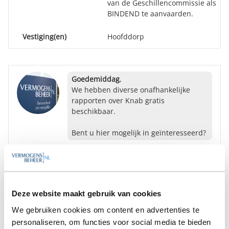
van de Geschillencommissie als
BINDEND te aanvaarden.
Vestiging(en)
Hoofddorp
Goedemiddag
,
We hebben diverse onafhankelijke
rapporten over Knab gratis
beschikbaar.
Bent u hier mogelijk in geïnteresseerd?
Ja
Nee
Deze website maakt gebruik van cookies
Op zoek naar de beste
We gebruiken cookies om content en advertenties te
vermogensbeheerder?
personaliseren, om functies voor social media te bieden
Bent u op zoek naar de voor u beste