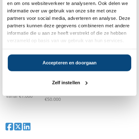
en om ons websiteverkeer te analyseren. Ook delen we
vermogensbeheerder?
Vraag dan gratis en geheel vrijblijvend een
informatie over uw gebruik van onze site met onze
SelectieRapport aan. Per e-mail ontvangt u
partners voor social media, adverteren en analyse. Deze
een selectie van goede vermogensbeheerders die het
partners kunnen deze gegevens combineren met andere
beste passen bij uw persoonlijke situatie, wensen en
informatie die u aan ze heeft verstrekt of die ze hebben
voorkeuren.
verzameld op basis van uw gebruik van hun services.
Gratis Selectierapport
Accepteren en doorgaan
Anderen bekeken ook:
Zelf instellen
Vanaf
Vanaf €1.000
€50.000
Deel op Facebook
Deel op X
Deel op LinkedIn