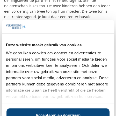
de langstlevende partner niet rentedragend. Stel, de
nalatenschap is zes ton. De twee kinderen hebben dan ieder
een vordering van twee ton op hun moeder. Die twee ton is
niet rentedragend. Je kunt daar een renteclausule
aanhangen, maar dat moet je dan wel vastleggen in een
testament. Je kunt kiezen voor een flexibele renteclausule,
van maximaal 6%. Dan betalen de kinderen minder
erfbelasting als moeder overlijdt, want de rente wordt
afgetrokken van de nalatenschap. Dus is het vaak handig om
Deze website maakt gebruik van cookies
de renteclausule in te roepen. Met de flexibele renteclausule
We gebruiken cookies om content en advertenties te
bepaal je pas bij het overlijden of je de renteclausule al dan
personaliseren, om functies voor social media te bieden
niet toepast. Je kunt er bijvoorbeeld ook voor kiezen om de
en om ons websiteverkeer te analyseren. Ook delen we
rente op 0% te laten staan, afhankelijk van wat op dat
moment fiscaal het voordeligst is. Flexibiliteit is ook hier het
informatie over uw gebruik van onze site met onze
kernbegrip, net als bij het keuzetestament.”
partners voor social media, adverteren en analyse. Deze
partners kunnen deze gegevens combineren met andere
informatie die u aan ze heeft verstrekt of die ze hebben
verzameld op basis van uw gebruik van hun services.
Accepteren en doorgaan