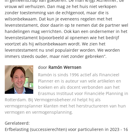
in gemeenschap van goederen. De man krijgt Alzheimer, de
vrouw wil verhuizen. Dan mag ze het huis niet verkopen
zonder toestemming van de echtgenoot, maar die is
wilsonbekwaam. Dat kun je eveneens regelen met het
levenstestament, door daarin op te nemen dat de partner wel
handelingen mag verrichten. Ook kan een ondernemer in het
levenstestament bijvoorbeeld al opnemen wie het bedrijf
voortzet als hij wilsonbekwaam wordt. We zien het
levenstestament nu snel populairder worden. We worden
immers steeds ouder, maar niet zonder gebreken”.
door
Ramón Wernsen
Ramón is sinds 1996 actief als Financieel
Planner en is auteur van vele artikelen en
boeken en als docent verbonden aan het
Erasmus Instituut voor Financiële Planning in
Rotterdam. Bij Vermogensbeheer.nl helpt hij als
vermogensplanner klanten met het herstructureren van hun
vermogen en vermogensplanning.
Gerelateerd:
Erfbelasting (successierechten) voor particulieren in 2023
- 16