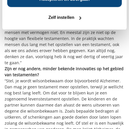
Zelf instellen
Kom je het vaak tegen dat mensen geen testament hebben?
“Mensen denken liever niet na over hun sterfelijkheid. Ook
mensen met vermogen niet. En meestal zijn ze niet op de
hoogte van flexibele testamenten. In de praktijk wachten
mensen dus lang met het opstellen van een testament, ook
als we ons advies erover hebben gegeven. Kan altijd nog,
denken ze dan, voorlopig heb ik nog wel dertig of veertig jaar
te gaan.”
Zijn er nog andere, minder bekende innovaties op het gebied
van testamenten?
“Stel, je wordt wilsonbekwaam door bijvoorbeeld Alzheimer.
Dan mag je geen testament meer opstellen, terwijl je wellicht
nog best lang leeft. Om dat voor te blijven kun je een
zogenoemd levenstestament opstellen. De kinderen en de
partner kunnen daarmee dan alvast de wens uitvoeren van
degene die wilsonbekwaam is. Zoals bepaalde bedragen al
uitkeren, of schenkingen aan goede doelen door laten lopen
zolang de wilsonbekwame nog leeft. Of stel er is een huwelijk