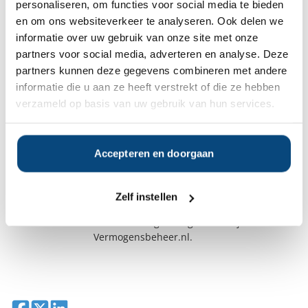
voor een ‘normale’ beleggingsportefeuille
personaliseren, om functies voor social media te bieden
kiezen.
en om ons websiteverkeer te analyseren. Ook delen we
informatie over uw gebruik van onze site met onze
Duurzaam beleggen wordt vanzelfsprekend
partners voor social media, adverteren en analyse. Deze
maar groen beleggen blijft een uiterst
partners kunnen deze gegevens combineren met andere
rekbaar begrip
informatie die u aan ze heeft verstrekt of die ze hebben
02 september 2020
verzameld op basis van uw gebruik van hun services.
De tijd dat zogenoemd duurzaam beleggen
per definitie minder rendement opleverde
is definitief voorbij. Inmiddels is het niet
meer weg te denken. Al is duurzaamheid
Accepteren en doorgaan
steeds lastiger te definiëren. Sterker nog,
duurzaamheid is voor iedere individuele
belegger weer anders te interpreteren, is
Zelf instellen
de ervaring van Jos Leeser, partner en
senior vermogensbegeleider bij
Vermogensbeheer.nl.
Deel op Facebook
Deel op X
Deel op LinkedIn