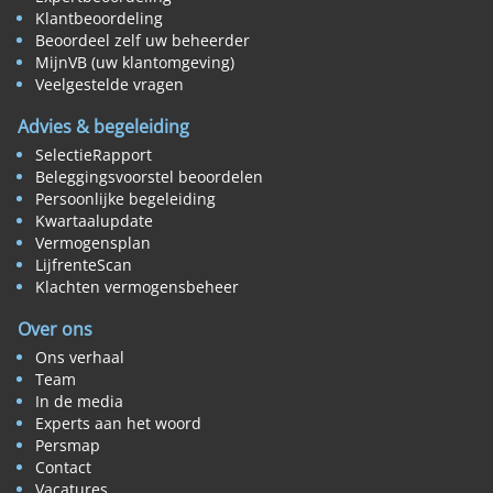
Klantbeoordeling
Beoordeel zelf uw beheerder
MijnVB (uw klantomgeving)
Veelgestelde vragen
Advies & begeleiding
SelectieRapport
Beleggingsvoorstel beoordelen
Persoonlijke begeleiding
Kwartaalupdate
Vermogensplan
LijfrenteScan
Klachten vermogensbeheer
Over ons
Ons verhaal
Team
In de media
Experts aan het woord
Persmap
Contact
Vacatures