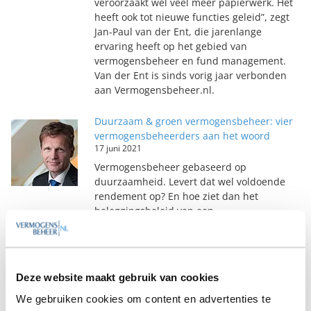
veroorzaakt wel veel meer papierwerk. Het
heeft ook tot nieuwe functies geleid”, zegt
Jan-Paul van der Ent, die jarenlange
ervaring heeft op het gebied van
vermogensbeheer en fund management.
Van der Ent is sinds vorig jaar verbonden
aan Vermogensbeheer.nl.
Duurzaam & groen vermogensbeheer: vier
vermogensbeheerders aan het woord
17 juni 2021
Vermogensbeheer gebaseerd op
duurzaamheid. Levert dat wel voldoende
rendement op? En hoe ziet dan het
beleggingsbeleid van een
vermogensbeheerder eruit? Wij namen vier
Nederlandse vermogensbeheerders onder
de loep: Optimix, Index Capital,
DoubleDividend en IVM Caring Capital. Drie
Deze website maakt gebruik van cookies
daarvan zijn uitsluitend duurzaam bezig.
Alleen bij Optimix kunnen klanten ook nog
We gebruiken cookies om content en advertenties te