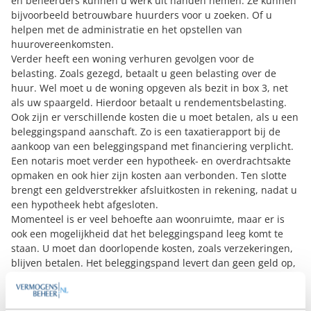
en beheerders kunnen u werk uit handen nemen. Ze kunnen
bijvoorbeeld betrouwbare huurders voor u zoeken. Of u
helpen met de administratie en het opstellen van
huurovereenkomsten.
Verder heeft een woning verhuren gevolgen voor de
belasting. Zoals gezegd, betaalt u geen belasting over de
huur. Wel moet u de woning opgeven als
bezit in box 3
, net
als uw spaargeld. Hierdoor betaalt u rendementsbelasting.
Ook zijn er verschillende kosten die u moet betalen, als u een
beleggingspand aanschaft. Zo is een taxatierapport bij de
aankoop van een beleggingspand met financiering verplicht.
Een notaris moet verder een hypotheek- en overdrachtsakte
opmaken en ook hier zijn kosten aan verbonden. Ten slotte
brengt een geldverstrekker afsluitkosten in rekening, nadat u
een hypotheek hebt afgesloten.
Momenteel is er veel behoefte aan woonruimte, maar er is
ook een mogelijkheid dat het beleggingspand leeg komt te
staan. U moet dan doorlopende kosten, zoals verzekeringen,
blijven betalen. Het beleggingspand levert dan geen geld op,
maar kost alleen geld.
Zelfbewoningsplicht als obstakel
Ten slotte is de zelfbewoningsplicht die veel gemeenten