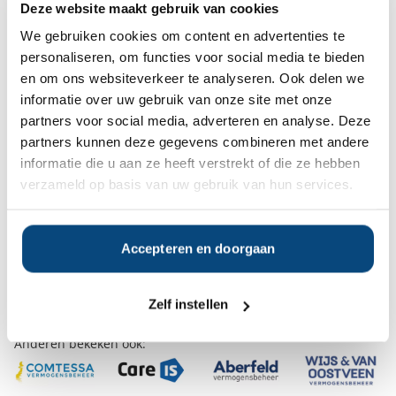
Deze website maakt gebruik van cookies
Ja
Nee
We gebruiken cookies om content en advertenties te
personaliseren, om functies voor social media te bieden
en om ons websiteverkeer te analyseren. Ook delen we
Op zoek naar de beste
informatie over uw gebruik van onze site met onze
vermogensbeheerder?
partners voor social media, adverteren en analyse. Deze
Bent u op zoek naar de voor u beste
partners kunnen deze gegevens combineren met andere
vermogensbeheerder?
informatie die u aan ze heeft verstrekt of die ze hebben
Vraag dan gratis en geheel vrijblijvend een
verzameld op basis van uw gebruik van hun services.
SelectieRapport aan. Per e-mail ontvangt u
een selectie van goede vermogensbeheerders die het
beste passen bij uw persoonlijke situatie, wensen en
voorkeuren.
Accepteren en doorgaan
Gratis Selectierapport
Zelf instellen
Anderen bekeken ook: