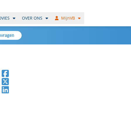
DVIES
OVER ONS
MijnVB
nvragen
Deel op Facebook
Deel op X
Deel op LinkedIn