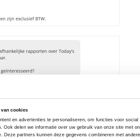
en zijn exclusief BTW.
fhankelijke rapporten over Today's
ar.
n geïnteresseerd?
Ja
Nee
 van cookies
ensbeheerder?
ent en advertenties te personaliseren, om functies voor social
vermogensbeheerder?
. Ook delen we informatie over uw gebruik van onze site met on
 een SelectieRapport aan. Per
e. Deze partners kunnen deze gegevens combineren met andere i
oede vermogensbeheerders die