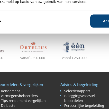
erzameld op basis van uw gebruik van hun services.
ituatie, wensen en
Acc
00
Vanaf €250.000
Vanaf €250.000
eoordelen & vergelijken
Advies & begeleiding
Rendement
SelectieRapport
vermogensbeheerders
Beleggingsvoorstel
Tips rendement vergelijken
beoordelen
De beste
Persoonlijke begeleiding