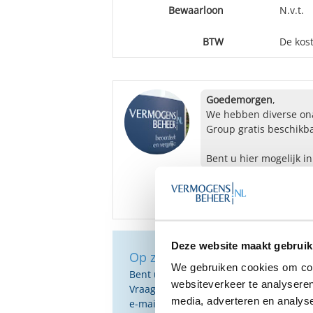
Bewaarloon
N.v.t.
BTW
De kost
Goedemorgen
,
We hebben diverse ona
Group gratis beschikba
Bent u hier mogelijk i
Deze website maakt gebruik
Op zoek naar de beste vermog
We gebruiken cookies om cont
Bent u op zoek naar de voor u beste 
websiteverkeer te analyseren
Vraag dan gratis en geheel vrijblijvend
media, adverteren en analys
e-mail ontvangt u een selectie van g