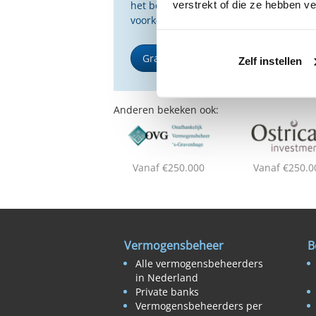
verstrekt of die ze hebben v
het beste passen bij uw persoonlijke s
voorkeuren.
Gratis Selectierapport
Zelf instellen
Anderen bekeken ook:
Vanaf €250.000
Vanaf €250.0
Vermogensbeheer
B
Alle vermogensbeheerders
in Nederland
Private banks
Vermogensbeheerders per