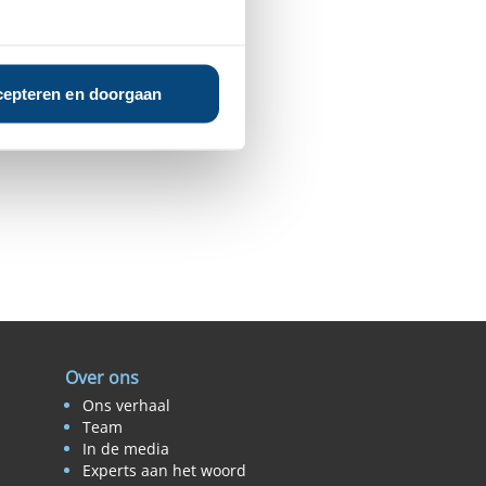
epteren en doorgaan
Over ons
Ons verhaal
Team
In de media
Experts aan het woord