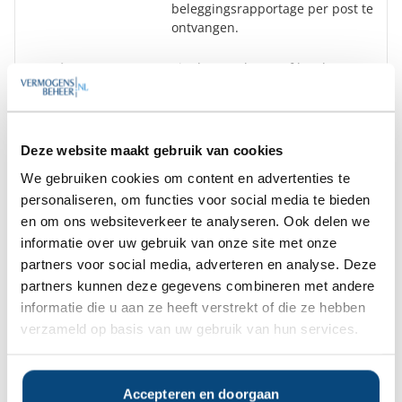
beleggingsrapportage per post te
ontvangen.
Inzage
Via de portal, app of hardcopy
portefeuille
rapportages.
Deze website maakt gebruik van cookies
Goedemorgen
,
We gebruiken cookies om content en advertenties te
We hebben diverse onafhankelijke
rapporten over Stroeve Lemberger
personaliseren, om functies voor social media te bieden
gratis beschikbaar.
en om ons websiteverkeer te analyseren. Ook delen we
informatie over uw gebruik van onze site met onze
Bent u hier mogelijk in geïnteresseerd?
partners voor social media, adverteren en analyse. Deze
partners kunnen deze gegevens combineren met andere
Ja
Nee
informatie die u aan ze heeft verstrekt of die ze hebben
verzameld op basis van uw gebruik van hun services.
Op zoek naar de beste
vermogensbeheerder?
Accepteren en doorgaan