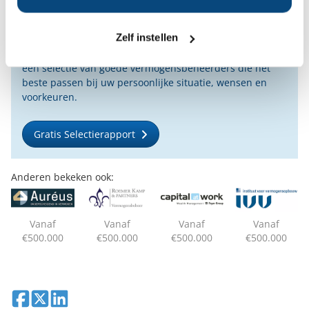
Bent u op zoek naar de voor u beste
vermogensbeheerder?
Zelf instellen
Vraag dan gratis en geheel vrijblijvend een
SelectieRapport aan. Per e-mail ontvangt u
een selectie van goede vermogensbeheerders die het
beste passen bij uw persoonlijke situatie, wensen en
voorkeuren.
Gratis Selectierapport
Anderen bekeken ook:
Vanaf
Vanaf
Vanaf
Vanaf
€500.000
€500.000
€500.000
€500.000
Deel op Facebook
Deel op X
Deel op LinkedIn