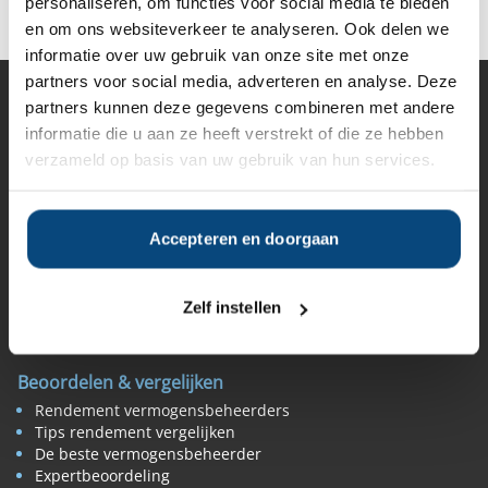
personaliseren, om functies voor social media te bieden
en om ons websiteverkeer te analyseren. Ook delen we
informatie over uw gebruik van onze site met onze
partners voor social media, adverteren en analyse. Deze
partners kunnen deze gegevens combineren met andere
Vermogensbeheer
informatie die u aan ze heeft verstrekt of die ze hebben
Alle vermogensbeheerders in Nederland
verzameld op basis van uw gebruik van hun services.
Private banks
Vermogensbeheerders per regio
Zelfstandige vermogensbeheerders
Online vermogensbeheerders
Accepteren en doorgaan
Algemene banken
Niet meer actieve beheerders
Toezicht
Zelf instellen
Belangenverenigingen
Vermogensbeheer nieuws
Beoordelen & vergelijken
Rendement vermogensbeheerders
Tips rendement vergelijken
De beste vermogensbeheerder
Expertbeoordeling