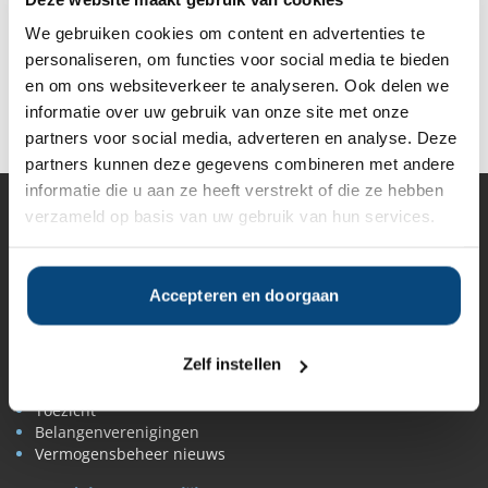
€10.000
€10.000
€15.000
We gebruiken cookies om content en advertenties te
personaliseren, om functies voor social media te bieden
en om ons websiteverkeer te analyseren. Ook delen we
Deel op Facebook
Deel op X
Deel op LinkedIn
informatie over uw gebruik van onze site met onze
partners voor social media, adverteren en analyse. Deze
partners kunnen deze gegevens combineren met andere
informatie die u aan ze heeft verstrekt of die ze hebben
verzameld op basis van uw gebruik van hun services.
Vermogensbeheer
Alle vermogensbeheerders in Nederland
Private banks
Accepteren en doorgaan
Vermogensbeheerders per regio
Zelfstandige vermogensbeheerders
Online vermogensbeheerders
Zelf instellen
Algemene banken
Niet meer actieve beheerders
Toezicht
Belangenverenigingen
Vermogensbeheer nieuws