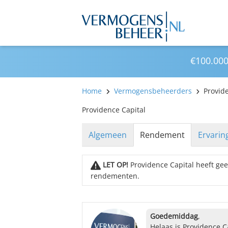
€100.000
Home
Vermogensbeheerders
Provid
Providence Capital
Algemeen
Rendement
Ervarin
LET OP!
Providence Capital heeft ge
rendementen.
Goedemiddag
,
Helaas is Providence 