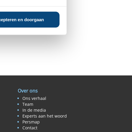
epteren en doorgaan
Over ons
Ons verhaal
Team
In de media
Experts aan het woord
Persmap
Contact