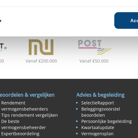
Acc
00
Vanaf €200.000
Vanaf €50.000
eoordelen & vergelijken
Advies & begeleiding
Rendement
SelectieRapport
vermogensbeheerders
Beleggingsvoorstel
Tips rendement vergelijken
beoordelen
De beste
Persoonlijke begeleiding
vermogensbeheerder
Kwartaalupdate
Expertbeoordeling
Vermogensplan