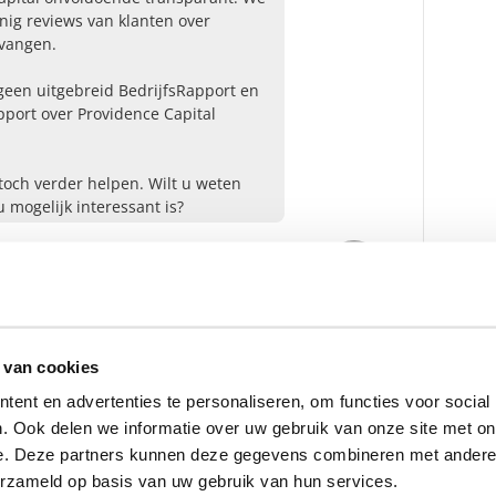
nig reviews van klanten over
tvangen.
en uitgebreid BedrijfsRapport en
port over Providence Capital
toch verder helpen. Wilt u weten
 mogelijk interessant is?
Ja
Nee
ensbeheerder?
 van cookies
vermogensbeheerder?
ent en advertenties te personaliseren, om functies voor social
 een SelectieRapport aan. Per
. Ook delen we informatie over uw gebruik van onze site met on
oede vermogensbeheerders die
e. Deze partners kunnen deze gegevens combineren met andere i
ituatie, wensen en
erzameld op basis van uw gebruik van hun services.