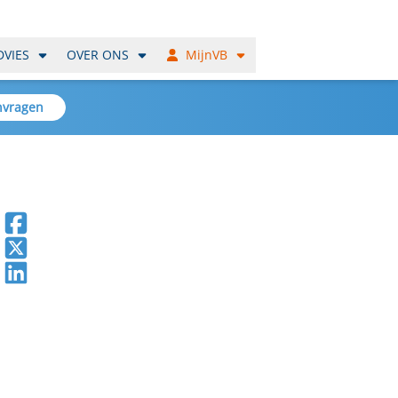
DVIES
OVER ONS
MijnVB
nvragen
Deel op Facebook
Deel op X
Deel op LinkedIn