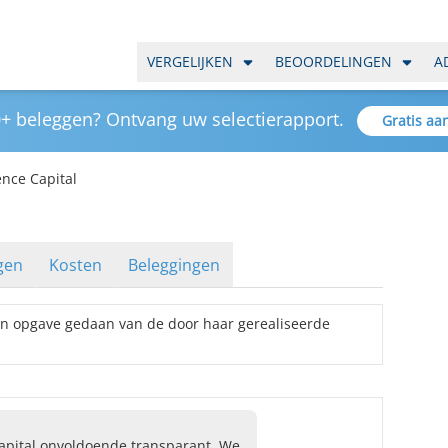
VERGELIJKEN
BEOORDELINGEN
A
+ beleggen? Ontvang uw selectierapport.
Gratis aa
ence Capital
gen
Kosten
Beleggingen
en opgave gedaan van de door haar gerealiseerde
Capital onvoldoende transparant. We