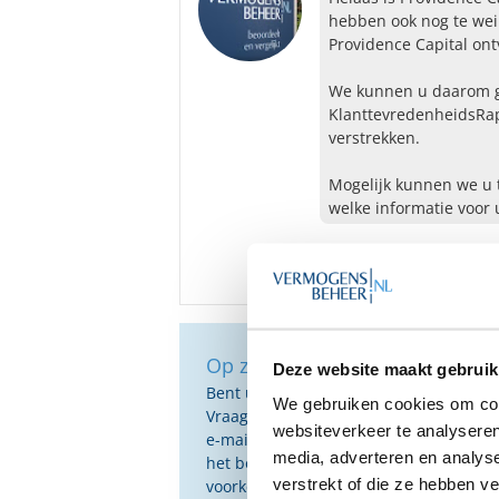
hebben ook nog te wei
Providence Capital on
We kunnen u daarom ge
KlanttevredenheidsRap
verstrekken.
Mogelijk kunnen we u 
welke informatie voor u
Op zoek naar de beste vermog
Deze website maakt gebruik
Bent u op zoek naar de voor u beste 
We gebruiken cookies om cont
Vraag dan gratis en geheel vrijblijvend
websiteverkeer te analyseren
e-mail ontvangt u een selectie van g
media, adverteren en analys
het beste passen bij uw persoonlijke s
verstrekt of die ze hebben v
voorkeuren.