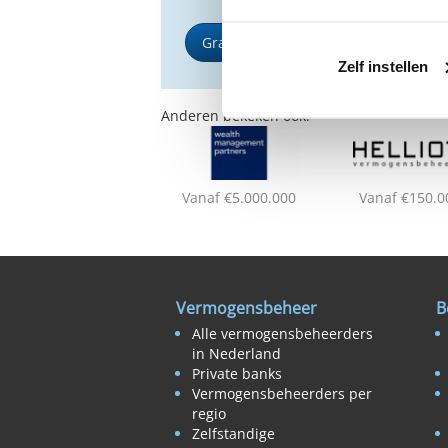
Gratis Selectierapport
Zelf instellen
Anderen bekeken ook:
Vanaf €5.000.000
Vanaf €150.0
Vermogensbeheer
B
Alle vermogensbeheerders
in Nederland
Private banks
Vermogensbeheerders per
regio
Zelfstandige