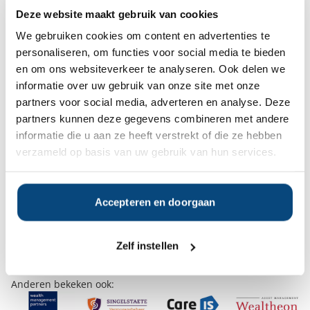
Deze website maakt gebruik van cookies
Ja
Nee
We gebruiken cookies om content en advertenties te
personaliseren, om functies voor social media te bieden
en om ons websiteverkeer te analyseren. Ook delen we
Op zoek naar de beste
informatie over uw gebruik van onze site met onze
vermogensbeheerder?
partners voor social media, adverteren en analyse. Deze
Bent u op zoek naar de voor u beste
partners kunnen deze gegevens combineren met andere
vermogensbeheerder?
informatie die u aan ze heeft verstrekt of die ze hebben
Vraag dan gratis en geheel vrijblijvend een
verzameld op basis van uw gebruik van hun services.
SelectieRapport aan. Per e-mail ontvangt u
een selectie van goede vermogensbeheerders die het
beste passen bij uw persoonlijke situatie, wensen en
Accepteren en doorgaan
voorkeuren.
Gratis Selectierapport
Zelf instellen
Anderen bekeken ook: