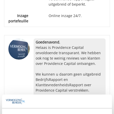
uitgebreid of beperkt.
Inzage
Online inzage 24/7.
portefeuille
Goedenavond
,
Helaas is Providence Capital
onvoldoende transparant. We hebben
ook nog te weinig reviews van klanten
over Providence Capital ontvangen.
We kunnen u daarom geen uitgebreid
BedrijfsRapport en
KlanttevredenheidsRapport over
Providence Capital verstrekken.
Mogelijk kunnen we u toch verder
helpen. Wilt u weten welke informatie
voor u mogelijk interessant is?