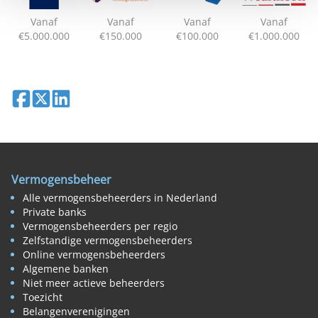
Vanaf
Vanaf
Vanaf
Vanaf
€5.000.000
€150.000
€100.000
€1.000.000
Deel op Facebook
Deel op X
Deel op LinkedIn
Vermogensbeheer
Alle vermogensbeheerders in Nederland
Private banks
Vermogensbeheerders per regio
Zelfstandige vermogensbeheerders
Online vermogensbeheerders
Algemene banken
Niet meer actieve beheerders
Toezicht
Belangenverenigingen