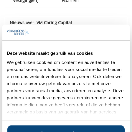
Vestiging(en)
Haarlem
Nieuws over IVM Caring Capital
IVM Caring Capital overgenomen door
25 februari 2025
Trustus
Deze website maakt gebruik van cookies
Goedenacht
,
We gebruiken cookies om content en advertenties te
We hebben diverse onafhankelijke
personaliseren, om functies voor social media te bieden
rapporten over IVM Caring Capital
en om ons websiteverkeer te analyseren. Ook delen we
gratis beschikbaar.
informatie over uw gebruik van onze site met onze
partners voor social media, adverteren en analyse. Deze
Bent u hier mogelijk in geïnteresseerd?
partners kunnen deze gegevens combineren met andere
informatie die u aan ze heeft verstrekt of die ze hebben
Ja
Nee
verzameld op basis van uw gebruik van hun services.
Op zoek naar de beste