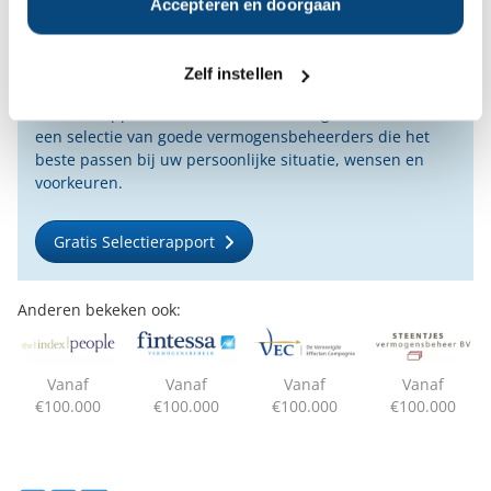
Accepteren en doorgaan
vermogensbeheerder?
Bent u op zoek naar de voor u beste
vermogensbeheerder?
Zelf instellen
Vraag dan gratis en geheel vrijblijvend een
SelectieRapport aan. Per e-mail ontvangt u
een selectie van goede vermogensbeheerders die het
beste passen bij uw persoonlijke situatie, wensen en
voorkeuren.
Gratis Selectierapport
Anderen bekeken ook:
Vanaf
Vanaf
Vanaf
Vanaf
€100.000
€100.000
€100.000
€100.000