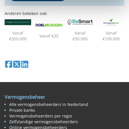
Anderen bekeken ook:
Vanaf
Vanaf
Vanaf
Vanaf €25
€350.000
€50.000
€100.000
Deel op Facebook
Deel op X
Deel op LinkedIn
Vermogensbeheer
Alle vermogensbeheerders in Nederland
Private banks
Vermogensbeheerders per regio
Zelfstandige vermogensbeheerders
Online vermogensbeheerders