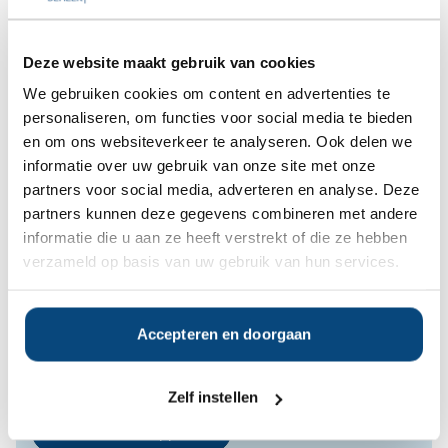
rapporten gratis beschikbaar, onder
andere over Fair Capital Partners.
Deze website maakt gebruik van cookies
Bent u hier mogelijk in geïnteresseerd?
We gebruiken cookies om content en advertenties te
personaliseren, om functies voor social media te bieden
Ja
Nee
en om ons websiteverkeer te analyseren. Ook delen we
informatie over uw gebruik van onze site met onze
partners voor social media, adverteren en analyse. Deze
Op zoek naar de beste
partners kunnen deze gegevens combineren met andere
vermogensbeheerder?
informatie die u aan ze heeft verstrekt of die ze hebben
Bent u op zoek naar de voor u beste
verzameld op basis van uw gebruik van hun services.
vermogensbeheerder?
Vraag dan gratis en geheel vrijblijvend een
SelectieRapport aan. Per e-mail ontvangt u
Accepteren en doorgaan
een selectie van goede vermogensbeheerders die het
beste passen bij uw persoonlijke situatie, wensen en
voorkeuren.
Zelf instellen
Gratis Selectierapport