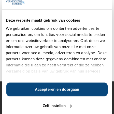
Gratis Selectierapport
Deze website maakt gebruik van cookies
Anderen bekeken ook:
We gebruiken cookies om content en advertenties te
personaliseren, om functies voor social media te bieden
Vanaf
Vanaf
Vanaf
Vanaf
en om ons websiteverkeer te analyseren. Ook delen we
€200.000
€200.000
€200.000
€200.000
informatie over uw gebruik van onze site met onze
partners voor social media, adverteren en analyse. Deze
partners kunnen deze gegevens combineren met andere
Deel op Facebook
Deel op X
Deel op LinkedIn
informatie die u aan ze heeft verstrekt of die ze hebben
verzameld op basis van uw gebruik van hun services.
Accepteren en doorgaan
Vermogensbeheer
Alle vermogensbeheerders in Nederland
Zelf instellen
Private banks
Vermogensbeheerders per regio