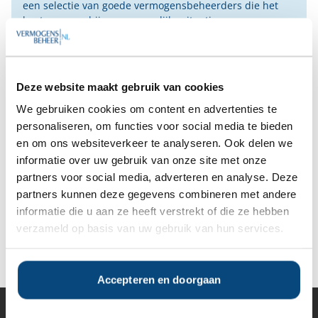
een selectie van goede vermogensbeheerders die het
beste passen bij uw persoonlijke situatie, wensen en
voorkeuren.
Gratis Selectierapport
Deze website maakt gebruik van cookies
We gebruiken cookies om content en advertenties te
Anderen bekeken ook:
personaliseren, om functies voor social media te bieden
en om ons websiteverkeer te analyseren. Ook delen we
informatie over uw gebruik van onze site met onze
Vanaf
Vanaf
Vanaf
Vanaf
partners voor social media, adverteren en analyse. Deze
€1.000.000
€1.000.000
€1.000.000
€1.000.000
partners kunnen deze gegevens combineren met andere
informatie die u aan ze heeft verstrekt of die ze hebben
verzameld op basis van uw gebruik van hun services.
Deel op Facebook
Deel op X
Deel op LinkedIn
Accepteren en doorgaan