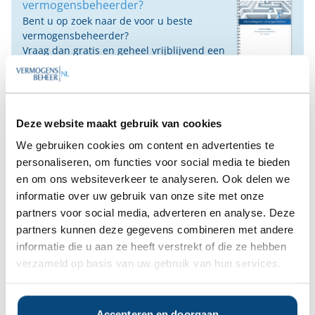
vermogensbeheerder?
Bent u op zoek naar de voor u beste
vermogensbeheerder?
Vraag dan gratis en geheel vrijblijvend een
SelectieRapport aan. Per e-mail ontvangt u
een selectie van goede vermogensbeheerders die het
beste passen bij uw persoonlijke situatie, wensen en
voorkeuren.
Deze website maakt gebruik van cookies
We gebruiken cookies om content en advertenties te
Gratis Selectierapport
personaliseren, om functies voor social media te bieden
en om ons websiteverkeer te analyseren. Ook delen we
Anderen bekeken ook:
informatie over uw gebruik van onze site met onze
partners voor social media, adverteren en analyse. Deze
partners kunnen deze gegevens combineren met andere
Vanaf
Vanaf
Vanaf
Vanaf
informatie die u aan ze heeft verstrekt of die ze hebben
€1.000.000
€1.000.000
€1.000.000
€1.000.000
verzameld op basis van uw gebruik van hun services.
Deel op Facebook
Deel op X
Deel op LinkedIn
Accepteren en doorgaan