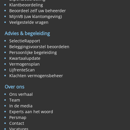
Klantbeoordeling
Beoordeel zelf uw beheerder
MijnVB (uw klantomgeving)
Veelgestelde vragen
Advies & begeleiding
SelectieRapport
Beleggingsvoorstel beoordelen
Persoonlijke begeleiding
Kwartaalupdate
Vermogensplan
LijfrenteScan
Klachten vermogensbeheer
Over ons
Ons verhaal
Team
In de media
Experts aan het woord
Persmap
Contact
Vacatures