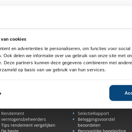
kan en wilt lopen
 bij een bank
portefeuille
 van cookies
innen uw beleggingsportefeuille
rkt
ent en advertenties te personaliseren, om functies voor social
n beleggingsdoel nog actueel zijn
. Ook delen we informatie over uw gebruik van onze site met on
 beleggingsportefeuille
e. Deze partners kunnen deze gegevens combineren met andere i
erzameld op basis van uw gebruik van hun services.
Acc
eoordelen & vergelijken
Advies & begeleiding
Rendement
SelectieRapport
vermogensbeheerders
Beleggingsvoorstel
Tips rendement vergelijken
beoordelen
De beste
Persoonlijke begeleiding