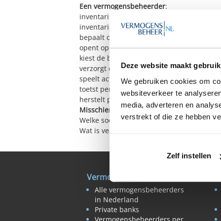
Een vermogensbeheerder
:
inventariseert uw beleggingsdoel
inventariseert de beleggingsrisico's die u 
bepaalt de beleggingsstrategie
opent op uw naam een beleggingsrekening
kiest de beleggingen binnen uw beleggings
Deze website maakt gebruik
verzorgt de koop- en verkooptransacties b
speelt actief in op veranderingen in de ma
We gebruiken cookies om cont
toetst periodiek of uw beleggingsprofiel e
websiteverkeer te analyseren
herstelt periodiek de verdeling binnen uw
media, adverteren en analys
Misschien ook interessant:
verstrekt of die ze hebben v
Welke soorten vermogensbeheer zijn er?
Wat is vermogensbeheer?
Zelf instellen
Vermogensbeheer
B
Alle vermogensbeheerders
in Nederland
Private banks
Vermogensbeheerders per