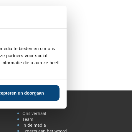
 media te bieden en om ons
ze partners voor social
nformatie die u aan ze heeft
epteren en doorgaan
Over ons
Ons verhaal
Team
In de media
Experts aan het woord