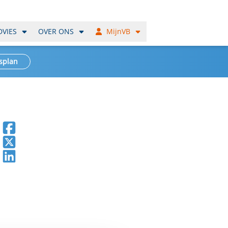
DVIES
OVER ONS
MijnVB
splan
Deel op Facebook
Deel op X
Deel op LinkedIn