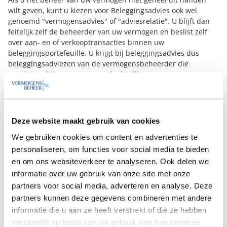
wilt geven, kunt u kiezen voor Beleggingsadvies ook wel
genoemd "vermogensadvies" of "adviesrelatie". U blijft dan
feitelijk zelf de beheerder van uw vermogen en beslist zelf
over aan- en of verkooptransacties binnen uw
beleggingsportefeuille. U krijgt bij beleggingsadvies dus
beleggingsadviezen van de vermogensbeheerder die
aansluiten bij uw wensen en doelstellingen.
Execution Only
Bij deze vorm bent u zelf uw eigen vermogensbeheerder en
maakt u alleen gebruik van een broker via welke u uw
beleggingen aan- en verkoopt en beheert.
Deze website maakt gebruik van cookies
Vermogensregie
We gebruiken cookies om content en advertenties te
Vooral bij grotere vermogens wordt nogal eens gekozen om
het vermogen te spreiden over meerdere
personaliseren, om functies voor social media te bieden
vermogensbeheerders. Dit uit oogpunt van risicospreiding en
en om ons websiteverkeer te analyseren. Ook delen we
om de beheerders “scherp” te houden. Er zijn verschillende
informatie over uw gebruik van onze site met onze
vermogensbeheerders en private banks die dan de regie
partners voor social media, adverteren en analyse. Deze
kunnen voeren over uw vermogen. Onder de regie valt de
partners kunnen deze gegevens combineren met andere
bewaking van de samenhang, de performances, het
informatie die u aan ze heeft verstrekt of die ze hebben
beleggingsprofiel en de juiste asset allocatie en het maken
verzameld op basis van uw gebruik van hun services.
van risicoanalyses en het overkoepelend rapporteren.