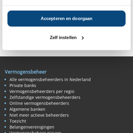
Misschien ook interessant:
Welke soorten vermogensbeheerders zijn er?
Wat is fiduciair vermogensbeheer?
Accepteren en doorgaan
Deel op Facebook
Deel op X
Deel op LinkedIn
Zelf instellen
Vermogensbeheer
Alle vermogensbeheerders in Nederland
Private banks
Vermogensbeheerders per regio
Zelfstandige vermogensbeheerders
Online vermogensbeheerders
Algemene banken
Niet meer actieve beheerders
Toezicht
Belangenverenigingen
Vermogensbeheer nieuws