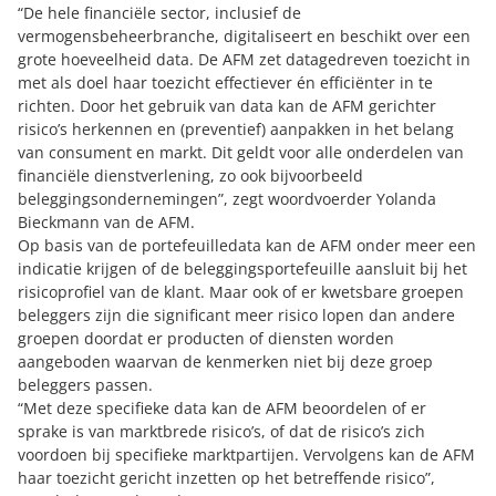
“De hele financiële sector, inclusief de
vermogensbeheerbranche, digitaliseert en beschikt over een
grote hoeveelheid data. De AFM zet datagedreven toezicht in
met als doel haar toezicht effectiever én efficiënter in te
richten. Door het gebruik van data kan de AFM gerichter
risico’s herkennen en (preventief) aanpakken in het belang
van consument en markt. Dit geldt voor alle onderdelen van
financiële dienstverlening, zo ook bijvoorbeeld
beleggingsondernemingen”, zegt woordvoerder Yolanda
Bieckmann van de AFM.
Op basis van de portefeuilledata kan de AFM onder meer een
indicatie krijgen of de beleggingsportefeuille aansluit bij het
risicoprofiel van de klant. Maar ook of er kwetsbare groepen
beleggers zijn die significant meer risico lopen dan andere
groepen doordat er producten of diensten worden
aangeboden waarvan de kenmerken niet bij deze groep
beleggers passen.
“Met deze specifieke data kan de AFM beoordelen of er
sprake is van marktbrede risico’s, of dat de risico’s zich
voordoen bij specifieke marktpartijen. Vervolgens kan de AFM
haar toezicht gericht inzetten op het betreffende risico”,