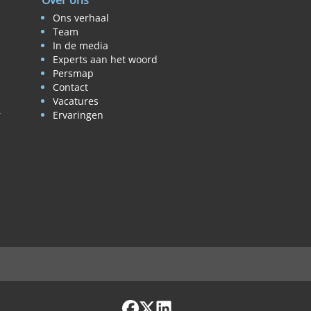
Over ons
Ons verhaal
Team
In de media
Experts aan het woord
Persmap
Contact
Vacatures
r
Ervaringen
Facebook
X / Twitter
LinkedIn