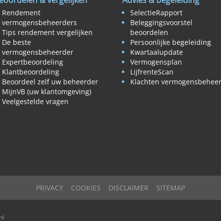
eoordelen & vergelijken
Advies & begeleiding
Rendement
SelectieRapport
vermogensbeheerders
Beleggingsvoorstel
Tips rendement vergelijken
beoordelen
De beste
Persoonlijke begeleiding
vermogensbeheerder
Kwartaalupdate
Expertbeoordeling
Vermogensplan
Klantbeoordeling
LijfrenteScan
Beoordeel zelf uw beheerder
Klachten vermogensbehee
MijnVB (uw klantomgeving)
Veelgestelde vragen
PRIVACY
COOKIES
DISCLAIMER
SITEMAP
nl