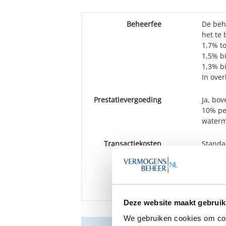
Beheerfee
De beh
het te
1,7% t
1,5% b
1,3% b
In over
Prestatievergoeding
Ja, bo
10% pe
waterm
Transactiekosten
Standa
Bewaarloon
Kosten
BTW
De kost
Deze website maakt gebruik
We gebruiken cookies om cont