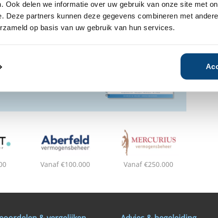
. Ook delen we informatie over uw gebruik van onze site met on
ensbeheerder?
e. Deze partners kunnen deze gegevens combineren met andere i
vermogensbeheerder?
erzameld op basis van uw gebruik van hun services.
 een SelectieRapport aan. Per
oede vermogensbeheerders die
ituatie, wensen en
Acc
00
Vanaf €100.000
Vanaf €250.000