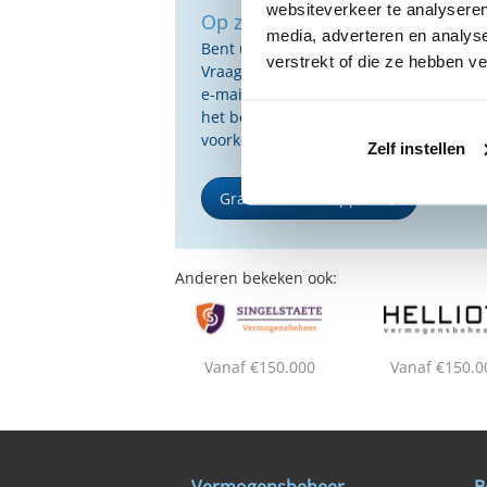
websiteverkeer te analyseren
Op zoek naar de beste vermog
media, adverteren en analys
Bent u op zoek naar de voor u beste 
verstrekt of die ze hebben v
Vraag dan gratis en geheel vrijblijvend
e-mail ontvangt u een selectie van g
het beste passen bij uw persoonlijke s
voorkeuren.
Zelf instellen
Gratis Selectierapport
Anderen bekeken ook:
Vanaf €150.000
Vanaf €150.0