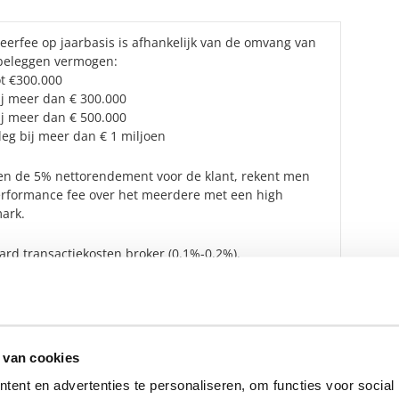
eerfee op jaarbasis is afhankelijk van de omvang van
 beleggen vermogen:
ot €300.000
ij meer dan € 300.000
ij meer dan € 500.000
leg bij meer dan € 1 miljoen
ven de 5% nettorendement voor de klant, rekent men
rformance fee over het meerdere met een high
ark.
ard transactiekosten broker (0,1%-0,2%).
 depotbank (ca. 0,1%).
en zijn exclusief BTW.
 van cookies
ent en advertenties te personaliseren, om functies voor social