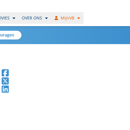
DVIES
OVER ONS
MijnVB
nvragen
Deel op Facebook
Deel op X
Deel op LinkedIn