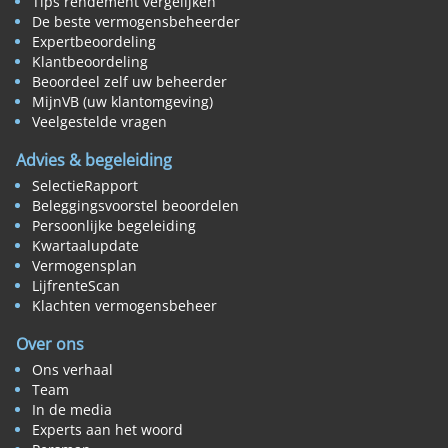
Tips rendement vergelijken
De beste vermogensbeheerder
Expertbeoordeling
Klantbeoordeling
Beoordeel zelf uw beheerder
MijnVB (uw klantomgeving)
Veelgestelde vragen
Advies & begeleiding
SelectieRapport
Beleggingsvoorstel beoordelen
Persoonlijke begeleiding
Kwartaalupdate
Vermogensplan
LijfrenteScan
Klachten vermogensbeheer
Over ons
Ons verhaal
Team
In de media
Experts aan het woord