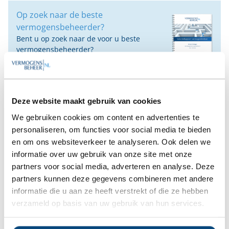
Op zoek naar de beste
vermogensbeheerder?
Bent u op zoek naar de voor u beste
vermogensbeheerder?
Vraag dan gratis en geheel vrijblijvend een
SelectieRapport aan. Per e-mail ontvangt u
een selectie van goede vermogensbeheerders die het
beste passen bij uw persoonlijke situatie, wensen en
Deze website maakt gebruik van cookies
voorkeuren.
We gebruiken cookies om content en advertenties te
personaliseren, om functies voor social media te bieden
Gratis Selectierapport
en om ons websiteverkeer te analyseren. Ook delen we
informatie over uw gebruik van onze site met onze
Anderen bekeken ook:
partners voor social media, adverteren en analyse. Deze
partners kunnen deze gegevens combineren met andere
informatie die u aan ze heeft verstrekt of die ze hebben
Vanaf
Vanaf
Vanaf
Vanaf
verzameld op basis van uw gebruik van hun services.
€250.000
€250.000
€250.000
€250.000