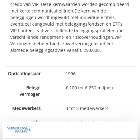
credo van VIP. Deze kernwaarden worden gecombineerd
met korte communicatielijnen.De kern van de
beleggingen wordt ingevuld met individuele titels,
eventueel aangevuld met beleggingsfondsen en ETF’s.
VIP hanteert vijf verschillende beleggingsprofielen met
verschillende rendement- en risicoverhoudingen.VIP
Vermogensbeheer biedt zowel vermogensbeheer
alsmede beleggingsadvies vanaf € 250.000.
Oprichtingsjaar
1996
Belegd
€ 100 tot € 250 miljoen
vermogen
Medewerkers
3 tot 5 medewerkers
Kifid
Aangesloten bij het
klachteninstituut KiFiD en men
heeft verklaard de uitspraken