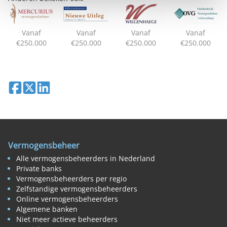
Vanaf
Vanaf
Vanaf
Vanaf
€250.000
€250.000
€250.000
€250.000
Deel op Facebook
Deel op X
Deel op LinkedIn
Vermogensbeheer
Alle vermogensbeheerders in Nederland
Private banks
Vermogensbeheerders per regio
Zelfstandige vermogensbeheerders
Online vermogensbeheerders
Algemene banken
Niet meer actieve beheerders