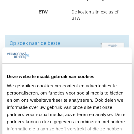
BTW
De kosten zijn exclusief
BTW.
Op zoek naar de beste
vermogensbeheerder?
Bent u op zoek naar de voor u beste
vermogensbeheerder?
Vraag dan gratis en geheel vrijblijvend een
SelectieRapport aan. Per e-mail ontvangt u
Deze website maakt gebruik van cookies
een selectie van goede vermogensbeheerders die het
We gebruiken cookies om content en advertenties te
beste passen bij uw persoonlijke situatie, wensen en
personaliseren, om functies voor social media te bieden
voorkeuren.
en om ons websiteverkeer te analyseren. Ook delen we
informatie over uw gebruik van onze site met onze
Gratis Selectierapport
partners voor social media, adverteren en analyse. Deze
partners kunnen deze gegevens combineren met andere
informatie die u aan ze heeft verstrekt of die ze hebben
Anderen bekeken ook: