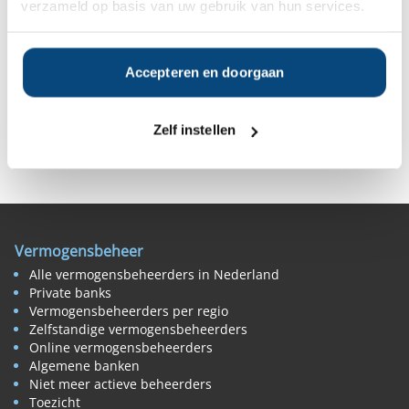
verzameld op basis van uw gebruik van hun services.
Vanaf
Vanaf
Vanaf
Vanaf
€500.000
€500.000
€500.000
€500.000
Accepteren en doorgaan
Zelf instellen
Deel op Facebook
Deel op X
Deel op LinkedIn
Vermogensbeheer
Alle vermogensbeheerders in Nederland
Private banks
Vermogensbeheerders per regio
Zelfstandige vermogensbeheerders
Online vermogensbeheerders
Algemene banken
Niet meer actieve beheerders
Toezicht