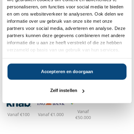
Op zoek naar de beste
personaliseren, om functies voor social media te bieden
vermogensbeheerder?
en om ons websiteverkeer te analyseren. Ook delen we
Bent u op zoek naar de voor u beste
informatie over uw gebruik van onze site met onze
vermogensbeheerder?
partners voor social media, adverteren en analyse. Deze
Vraag dan gratis en geheel vrijblijvend een
partners kunnen deze gegevens combineren met andere
SelectieRapport aan. Per e-mail ontvangt u
informatie die u aan ze heeft verstrekt of die ze hebben
een selectie van goede vermogensbeheerders die het
beste passen bij uw persoonlijke situatie, wensen en
verzameld op basis van uw gebruik van hun services.
voorkeuren.
Accepteren en doorgaan
Gratis Selectierapport
Zelf instellen
Anderen bekeken ook:
Vanaf
Vanaf €100
Vanaf €1.000
€50.000