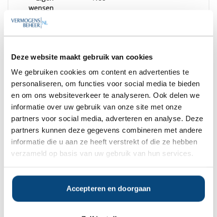
wensen
klant
Rapportage
Rapportages worden door Saxo
Bank op de Website beschikbaar
Deze website maakt gebruik van cookies
gesteld. Rekeningoverzichten
worden ten minste elk kwartaal
We gebruiken cookies om content en advertenties te
verstrekt aan de Cliënt.
personaliseren, om functies voor social media te bieden
en om ons websiteverkeer te analyseren. Ook delen we
Inzage
Beleggingen zijn online in te zien.
informatie over uw gebruik van onze site met onze
portefeuille
partners voor social media, adverteren en analyse. Deze
partners kunnen deze gegevens combineren met andere
informatie die u aan ze heeft verstrekt of die ze hebben
Op zoek naar de beste
verzameld op basis van uw gebruik van hun services.
vermogensbeheerder?
Bent u op zoek naar de voor u beste
vermogensbeheerder?
Accepteren en doorgaan
Vraag dan gratis en geheel vrijblijvend een
SelectieRapport aan. Per e-mail ontvangt u
een selectie van goede vermogensbeheerders die het