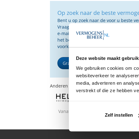
Op zoek naar de beste vermog
Bent u op zoek naar de voor u beste 
Vraag dan gratis en geheel vrijblijvend
e-mail ontvangt u een selectie van g
het beste passen bij uw persoonlijke s
voorkeuren.
Deze website maakt gebruik
Gratis Selectierapport
We gebruiken cookies om cont
websiteverkeer te analyseren
media, adverteren en analys
Anderen bekeken ook:
verstrekt of die ze hebben v
Vanaf €150.000
Vanaf €150.0
Zelf instellen