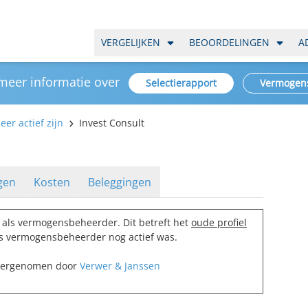
VERGELIJKEN
BEOORDELINGEN
A
 meer informatie over
Selectierapport
Vermogen
er actief zijn
Invest Consult
gen
Kosten
Beleggingen
als vermogensbeheerder. Dit betreft het
oude profiel
als vermogensbeheerder nog actief was.
 overgenomen door
Verwer & Janssen