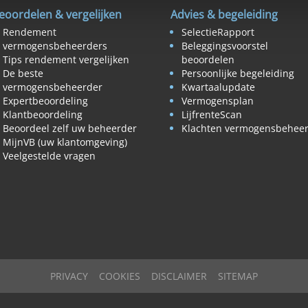
eoordelen & vergelijken
Advies & begeleiding
Rendement
SelectieRapport
vermogensbeheerders
Beleggingsvoorstel
Tips rendement vergelijken
beoordelen
De beste
Persoonlijke begeleiding
vermogensbeheerder
Kwartaalupdate
Expertbeoordeling
Vermogensplan
Klantbeoordeling
LijfrenteScan
Beoordeel zelf uw beheerder
Klachten vermogensbehee
MijnVB (uw klantomgeving)
Veelgestelde vragen
PRIVACY
COOKIES
DISCLAIMER
SITEMAP