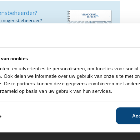
ensbeheerder?
vermogensbeheerder?
 een SelectieRapport aan. Per
oede vermogensbeheerders die
ituatie, wensen en
 van cookies
ent en advertenties te personaliseren, om functies voor social
. Ook delen we informatie over uw gebruik van onze site met on
e. Deze partners kunnen deze gegevens combineren met andere i
erzameld op basis van uw gebruik van hun services.
00
Vanaf €100.000
Vanaf €50.000
Acc