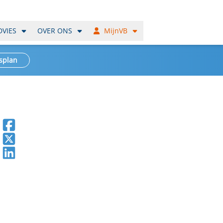
DVIES
OVER ONS
MijnVB
splan
Deel op Facebook
Deel op X
Deel op LinkedIn