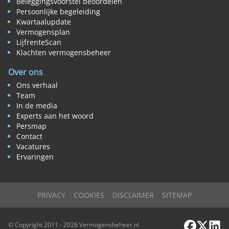
Beleggingsvoorstel beoordelen
Persoonlijke begeleiding
Kwartaalupdate
Vermogensplan
LijfrenteScan
Klachten vermogensbeheer
Over ons
Ons verhaal
Team
In de media
Experts aan het woord
Persmap
Contact
Vacatures
Ervaringen
PRIVACY
COOKIES
DISCLAIMER
SITEMAP
Facebook
X / Twi
Link
© Copyright 2011 - 2026 Vermogensbeheer.nl