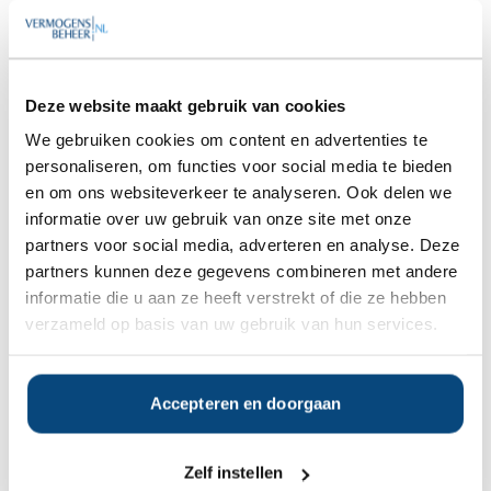
Vestiging(en)
Waalre
Nieuws over Box Consultants
Deze website maakt gebruik van cookies
Box Consultants overgenomen door Delen
21 maart 2024
We gebruiken cookies om content en advertenties te
Private Bank
personaliseren, om functies voor social media te bieden
'Staat handelde onzorgvuldig in zaak-Box
22 maart 2022
en om ons websiteverkeer te analyseren. Ook delen we
Consultants'
informatie over uw gebruik van onze site met onze
partners voor social media, adverteren en analyse. Deze
partners kunnen deze gegevens combineren met andere
informatie die u aan ze heeft verstrekt of die ze hebben
Op zoek naar de beste
verzameld op basis van uw gebruik van hun services.
vermogensbeheerder?
Bent u op zoek naar de voor u beste
vermogensbeheerder?
Vraag dan gratis en geheel vrijblijvend een
Accepteren en doorgaan
SelectieRapport aan. Per e-mail ontvangt u
een selectie van goede vermogensbeheerders die het
beste passen bij uw persoonlijke situatie, wensen en
Zelf instellen
voorkeuren.