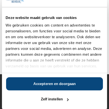
Gratis Selectierapport
Anderen bekeken ook:
Deze website maakt gebruik van cookies
We gebruiken cookies om content en advertenties te
personaliseren, om functies voor social media te bieden
Vanaf
Vanaf
Vanaf
Vanaf
en om ons websiteverkeer te analyseren. Ook delen we
€250.000
€250.000
€250.000
€250.000
informatie over uw gebruik van onze site met onze
partners voor social media, adverteren en analyse. Deze
partners kunnen deze gegevens combineren met andere
Deel op Facebook
Deel op X
Deel op LinkedIn
informatie die u aan ze heeft verstrekt of die ze hebben
verzameld op basis van uw gebruik van hun services.
Accepteren en doorgaan
Vermogensbeheer
Alle vermogensbeheerders in Nederland
Private banks
Zelf instellen
Vermogensbeheerders per regio
Zelfstandige vermogensbeheerders