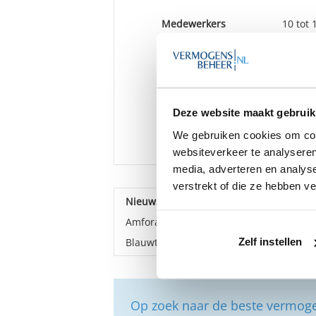
Medewerkers
10 tot
Depotbank(en)
DeGiro,
Kifid
Aangesl
verkla
Deze website maakt gebruik
BINDEN
We gebruiken cookies om cont
Vestiging(en)
Putten
websiteverkeer te analyseren
media, adverteren en analys
verstrekt of die ze hebben v
Nieuws over Blauwtulp Wealth Manage
Amfora wordt onderdeel Auréus Group
Zelf instellen
Blauwtulp sluit zich aan bij fusiepartij
Op zoek naar de beste vermog