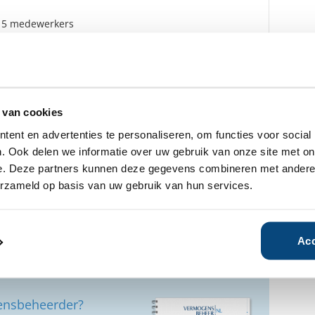
 15 medewerkers
 InsingerGilissen Bankiers, Lynx, Saxo Bank
oten bij het klachteninstituut KiFiD en men heeft
ard de uitspraken van de Geschillencommissie als
 van cookies
D te aanvaarden.
ent en advertenties te personaliseren, om functies voor social
, Rotterdam
. Ook delen we informatie over uw gebruik van onze site met on
e. Deze partners kunnen deze gegevens combineren met andere i
erzameld op basis van uw gebruik van hun services.
ment
24 juli 2020
Acc
 Auréus Group
6 januari 2020
ensbeheerder?