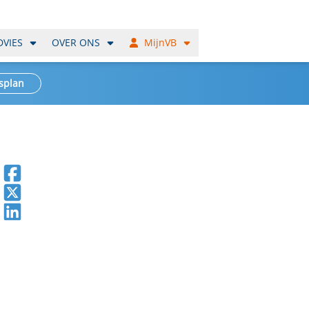
DVIES
OVER ONS
MijnVB
splan
Deel op Facebook
Deel op X
Deel op LinkedIn