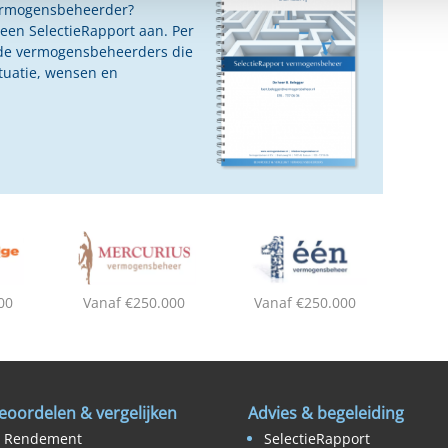
vermogensbeheerder?
 een SelectieRapport aan. Per
oede vermogensbeheerders die
ituatie, wensen en
00
Vanaf €250.000
Vanaf €250.000
eoordelen & vergelijken
Advies & begeleiding
Rendement
SelectieRapport