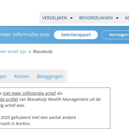
VERGELIJKEN
BEOORDELINGEN
A
 meer informatie over
Selectierapport
Vermogen
er actief zijn
Blauwtulp
gen
Kosten
Beleggingen
is
niet meer zelfstandig actief
als
de profiel
van Blauwtulp Wealth Management uit de
g actief was.
 2020 gefuseerd met een aantal andere
enaam is
Auréus
.