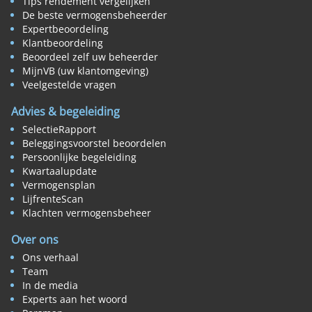
Tips rendement vergelijken
De beste vermogensbeheerder
Expertbeoordeling
Klantbeoordeling
Beoordeel zelf uw beheerder
MijnVB (uw klantomgeving)
Veelgestelde vragen
Advies & begeleiding
SelectieRapport
Beleggingsvoorstel beoordelen
Persoonlijke begeleiding
Kwartaalupdate
Vermogensplan
LijfrenteScan
Klachten vermogensbeheer
Over ons
Ons verhaal
Team
In de media
Experts aan het woord