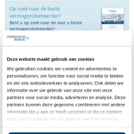
Op zoek naar de beste
vermogensbeheerder?
Bent u op zoek naar de voor u beste
vermogensbeheerder?
Vraag dan gratis en geheel vrijblijvend een
SelectieRapport aan. Per e-mail ontvangt u
een selectie van goede vermogensbeheerders die het
beste passen bij uw persoonlijke situatie, wensen en
Deze website maakt gebruik van cookies
voorkeuren.
We gebruiken cookies om content en advertenties te
personaliseren, om functies voor social media te bieden
Gratis Selectierapport
en om ons websiteverkeer te analyseren. Ook delen we
informatie over uw gebruik van onze site met onze
Anderen bekeken ook:
partners voor social media, adverteren en analyse. Deze
partners kunnen deze gegevens combineren met andere
informatie die u aan ze heeft verstrekt of die ze hebben
Vanaf
Vanaf
Vanaf
Vanaf €25
verzameld op basis van uw gebruik van hun services.
€10.000
€10.000
€15.000