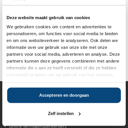
Anderen bekeken ook:
Deze website maakt gebruik van cookies
We gebruiken cookies om content en advertenties te
Vanaf
Vanaf
personaliseren, om functies voor social media te bieden
Vanaf €100
Vanaf €1.000
€10.000
€15.000
en om ons websiteverkeer te analyseren. Ook delen we
informatie over uw gebruik van onze site met onze
partners voor social media, adverteren en analyse. Deze
partners kunnen deze gegevens combineren met andere
Deel op Facebook
Deel op X
Deel op LinkedIn
informatie die u aan ze heeft verstrekt of die ze hebben
verzameld op basis van uw gebruik van hun services.
Accepteren en doorgaan
Vermogensbeheer
Alle vermogensbeheerders in Nederland
Private banks
Zelf instellen
Vermogensbeheerders per regio
Zelfstandige vermogensbeheerders
Online vermogensbeheerders