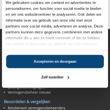
We gebruiken cookies om content en advertenties te
personaliseren, om functies voor social media te bieden
Deel op Facebook
Deel op X
Deel op LinkedIn
en om ons websiteverkeer te analyseren. Ook delen we
informatie over uw gebruik van onze site met onze
partners voor social media, adverteren en analyse. Deze
partners kunnen deze gegevens combineren met andere
informatie die u aan ze heeft verstrekt of die ze hebben
Vermogensbeheer
verzameld op basis van uw gebruik van hun services.
Alle vermogensbeheerders in Nederland
Private banks
Vermogensbeheerders per regio
Accepteren en doorgaan
Zelfstandige vermogensbeheerders
Online vermogensbeheerders
Algemene banken
Zelf instellen
Niet meer actieve beheerders
Toezicht
Belangenverenigingen
Vermogensbeheer nieuws
Beoordelen & vergelijken
Rendement vermogensbeheerders