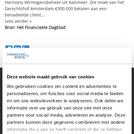
Harmony Vermogensbeheer uit Aalsmeer. Die moet van het
Gerechtshof Amsterdam €300.000 betalen aan een
benadeelde cliënt....
Lees verder »
Bron: Het Financieele Dagblad
Deel op Facebook
Deel op X
Deel op LinkedIn
Deze website maakt gebruik van cookies
Vermogensbeheer
We gebruiken cookies om content en advertenties te
Alle vermogensbeheerders in Nederland
personaliseren, om functies voor social media te bieden
Private banks
en om ons websiteverkeer te analyseren. Ook delen we
Vermogensbeheerders per regio
informatie over uw gebruik van onze site met onze
Zelfstandige vermogensbeheerders
Online vermogensbeheerders
partners voor social media, adverteren en analyse. Deze
Algemene banken
partners kunnen deze gegevens combineren met andere
Niet meer actieve beheerders
informatie die u aan ze heeft verstrekt of die ze hebben
Toezicht