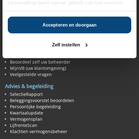
verzameld op basis van uw gebruik van hun services.
Belangenverenigingen
Vermogensbeheer nieuws
Beoordelen & vergelijken
Accepteren en doorgaan
Rendement vermogensbeheerders
Tips rendement vergelijken
De beste vermogensbeheerder
Zelf instellen
Expertbeoordeling
Klantbeoordeling
Beoordeel zelf uw beheerder
MijnVB (uw klantomgeving)
Veelgestelde vragen
Advies & begeleiding
SelectieRapport
Beleggingsvoorstel beoordelen
Persoonlijke begeleiding
Kwartaalupdate
Vermogensplan
LijfrenteScan
Klachten vermogensbeheer