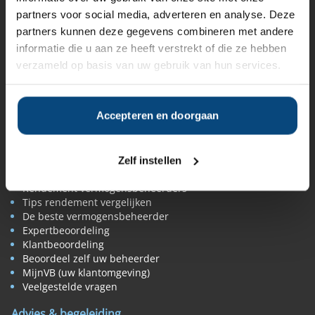
partners voor social media, adverteren en analyse. Deze
Alle vermogensbeheerders in Nederland
Private banks
partners kunnen deze gegevens combineren met andere
Vermogensbeheerders per regio
informatie die u aan ze heeft verstrekt of die ze hebben
Zelfstandige vermogensbeheerders
verzameld op basis van uw gebruik van hun services.
Online vermogensbeheerders
Algemene banken
Niet meer actieve beheerders
Toezicht
Accepteren en doorgaan
Belangenverenigingen
Vermogensbeheer nieuws
Zelf instellen
Beoordelen & vergelijken
Rendement vermogensbeheerders
Tips rendement vergelijken
De beste vermogensbeheerder
Expertbeoordeling
Klantbeoordeling
Beoordeel zelf uw beheerder
MijnVB (uw klantomgeving)
Veelgestelde vragen
Advies & begeleiding