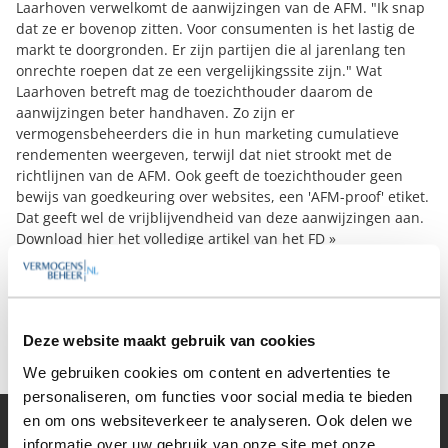
Laarhoven verwelkomt de aanwijzingen van de AFM. "Ik snap
dat ze er bovenop zitten. Voor consumenten is het lastig de
markt te doorgronden. Er zijn partijen die al jarenlang ten
onrechte roepen dat ze een vergelijkingssite zijn." Wat
Laarhoven betreft mag de toezichthouder daarom de
aanwijzingen beter handhaven. Zo zijn er
vermogensbeheerders die in hun marketing cumulatieve
rendementen weergeven, terwijl dat niet strookt met de
richtlijnen van de AFM. Ook geeft de toezichthouder geen
bewijs van goedkeuring over websites, een 'AFM-proof' etiket.
Dat geeft wel de vrijblijvendheid van deze aanwijzingen aan.
Download hier het volledige artikel van het FD »
Bron: Het Financieele Dagblad
Deel op Facebook
Deel op X
Deel op LinkedIn
Deze website maakt gebruik van cookies
We gebruiken cookies om content en advertenties te
personaliseren, om functies voor social media te bieden
en om ons websiteverkeer te analyseren. Ook delen we
Vermogensbeheer
informatie over uw gebruik van onze site met onze