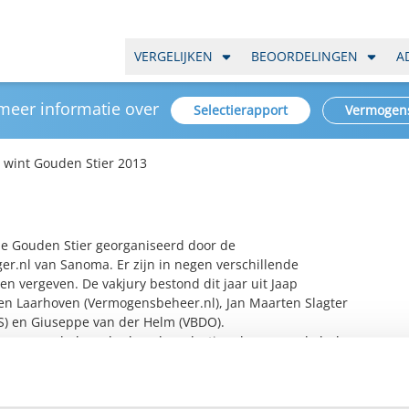
VERGELIJKEN
BEOORDELINGEN
A
 meer informatie over
Selectierapport
Vermogen
 wint Gouden Stier 2013
de Gouden Stier georganiseerd door de
er.nl van Sanoma. Er zijn in negen verschillende
n vergeven. De vakjury bestond dit jaar uit Jaap
en Laarhoven (Vermogensbeheer.nl), Jan Maarten Slagter
NS) en Giuseppe van der Helm (VBDO).
 Vermogensbeheerder kon de redactie rekenen op de hulp
hter van Vermogensbeheer.nl. De winnaar werd bepaald
orstellen afkomstig van de vermogensbeheerders. De
asus een beleggingsvoorstel maken en insturen. Er zijn