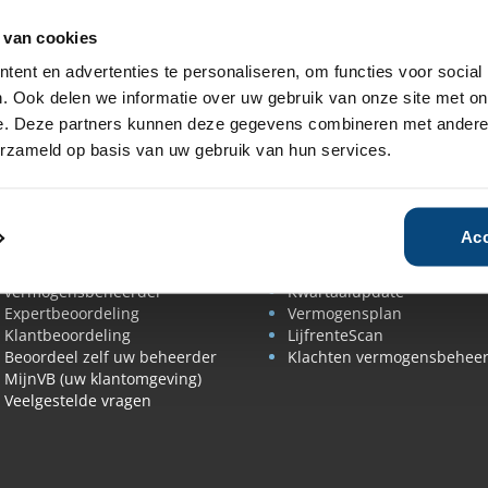
e jury heeft uiteindelijk Theodoor Gilissen Bankiers als
 van cookies
ent en advertenties te personaliseren, om functies voor social
. Ook delen we informatie over uw gebruik van onze site met on
e. Deze partners kunnen deze gegevens combineren met andere i
erzameld op basis van uw gebruik van hun services.
eoordelen & vergelijken
Advies & begeleiding
Rendement
SelectieRapport
vermogensbeheerders
Beleggingsvoorstel
Acc
Tips rendement vergelijken
beoordelen
De beste
Persoonlijke begeleiding
vermogensbeheerder
Kwartaalupdate
Expertbeoordeling
Vermogensplan
Klantbeoordeling
LijfrenteScan
Beoordeel zelf uw beheerder
Klachten vermogensbehee
MijnVB (uw klantomgeving)
Veelgestelde vragen