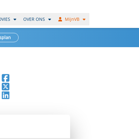
DVIES
OVER ONS
MijnVB
splan
Deel op Facebook
Deel op X
Deel op LinkedIn