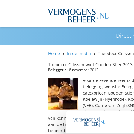
Direct
Home
In de media
Theodoor Gilissen
Theodoor Gilissen wint Gouden Stier 2013
Belegger.nl
: 8 november 2013
Voor de zevende keer is 
beleggingswebsite Belegg
categorieën Gouden Stiere
Koelewijn (Nyenrode), Ko
(VEB), Corné van Zeijl (S
Voor de categorie beste
van kennispartner Koen Laarhoven, opric
aan de hand van ingezonden beleggingsvo
beheerders moesten aan de hand van een c