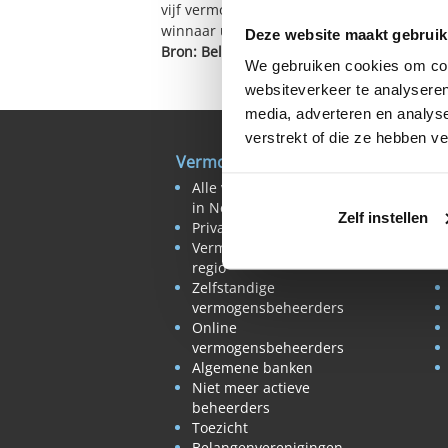
vijf vermogensbeheerders genomineerd en d
winnaar uitgekozen.
Deze website maakt gebruik
Bron: Belegger.nl
We gebruiken cookies om cont
websiteverkeer te analyseren
media, adverteren en analys
verstrekt of die ze hebben v
Vermogensbeheer
B
Alle vermogensbeheerders
in Nederland
Zelf instellen
Private banks
Vermogensbeheerders per
regio
Zelfstandige
vermogensbeheerders
Online
vermogensbeheerders
Algemene banken
Niet meer actieve
beheerders
Toezicht
Belangenverenigingen