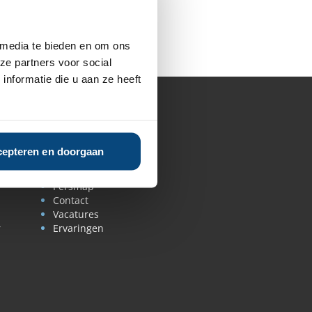
 media te bieden en om ons
ze partners voor social
nformatie die u aan ze heeft
Over ons
Ons verhaal
Team
epteren en doorgaan
In de media
Experts aan het woord
Persmap
Contact
Vacatures
r
Ervaringen