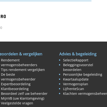
00
eoordelen & vergelijken
Advies & begeleiding
Rendement
SelectieRapport
vermogensbeheerders
Beleggingsvoorstel
Tips rendement vergelijken
beoordelen
De beste
Persoonlijke begeleiding
vermogensbeheerder
Kwartaalupdate
Expertbeoordeling
Vermogensplan
Klantbeoordeling
LijfrenteScan
Beoordeel zelf uw beheerder
Klachten vermogensbehee
MijnVB (uw klantomgeving)
Veelgestelde vragen