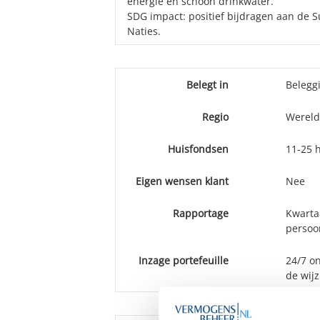
energie en schoon drinkwater.
SDG impact: positief bijdragen aan de 
Naties.
Belegt in
Belegg
Regio
Wereld
Huisfondsen
11-25 
Eigen wensen klant
Nee
Rapportage
Kwartaa
persoon
Inzage portefeuille
24/7 on
de wijz