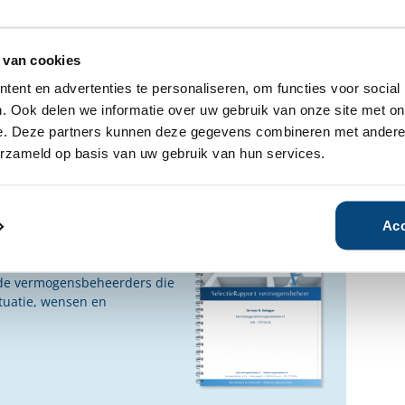
fhankelijke rapporten over ING
r.
 van cookies
ent en advertenties te personaliseren, om functies voor social
n geïnteresseerd?
. Ook delen we informatie over uw gebruik van onze site met on
e. Deze partners kunnen deze gegevens combineren met andere i
Ja
Nee
erzameld op basis van uw gebruik van hun services.
ensbeheerder?
Acc
vermogensbeheerder?
 een SelectieRapport aan. Per
oede vermogensbeheerders die
ituatie, wensen en