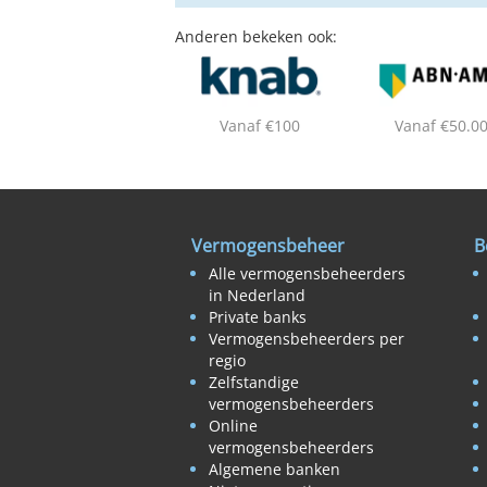
Anderen bekeken ook:
Vanaf €100
Vanaf €50.0
Vermogensbeheer
B
Alle vermogensbeheerders
in Nederland
Private banks
Vermogensbeheerders per
regio
Zelfstandige
vermogensbeheerders
Online
vermogensbeheerders
Algemene banken