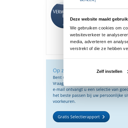
Goedemiddag
,
We hebben diverse ona
Bank gratis beschikbaa
Deze website maakt gebruik
We gebruiken cookies om cont
Bent u hier mogelijk i
websiteverkeer te analyseren
media, adverteren en analys
verstrekt of die ze hebben v
Op zoek naar de beste vermog
Zelf instellen
Bent u op zoek naar de voor u beste 
Vraag dan gratis en geheel vrijblijvend
e-mail ontvangt u een selectie van g
het beste passen bij uw persoonlijke s
voorkeuren.
Gratis Selectierapport