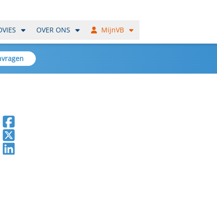
DVIES
OVER ONS
MijnVB
nvragen
Deel op Facebook
Deel op X
Deel op LinkedIn