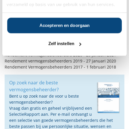
Leeser de ins en outs van beleggen en
verzameld op basis van uw gebruik van hun services.
vermogensbeheer. Jos is partner bij
Vermogensbeheer.nl en begeleidt vermogende particulieren,
ondernemers, stichtingen en instellingen die op zoek zijn
Accepteren en doorgaan
naar de juiste vermogensbeheerder.
Gerelateerd:
Uitstekend eerste kwartaal voor vermogensbeheerders
- 30
Zelf instellen
april 2021
Rendement vermogensbeheerders 2020
- 29 januari 2021
Rendement vermogensbeheerders 2019
- 27 januari 2020
Rendement Vermogensbeheerders 2017
- 1 februari 2018
Op zoek naar de beste
vermogensbeheerder?
Bent u op zoek naar de voor u beste
vermogensbeheerder?
Vraag dan gratis en geheel vrijblijvend een
SelectieRapport aan. Per e-mail ontvangt u
een selectie van goede vermogensbeheerders die het
beste passen bij uw persoonlijke situatie, wensen en