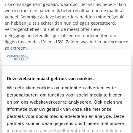
risicomanagement gedaan, waardoor het verlies beperkt kon
worden met een aanzienlijk beter resultaat dan de markt als
geheel. Sommige actieve beheerders hadden minder ‘geluk’
en hebben juist slechter dan hun collega’s gepresteerd.
Vermogensbeheer.nl ziet in de meest offensieve
beleggingsportefeuilles gerealiseerde rendementen die
liggen tussen de -1% en -15%. Zelden was het in performance
zo extreem.
Prognose 2019
Er zijn in 2018 verschillende factoren geweest die van invloed
waren op de behaalde rendementen van
vermogensbeheerders. Zo hadden we te maken met de
Deze website maakt gebruik van cookies
handelsoorlog tussen USA en China, de onzekerheden rond
brexit, de overheidsshutdown in Amerika en de ontstane
We gebruiken cookies om content en advertenties te
recessie angst. Omdat de meeste van deze factoren ook in
personaliseren, om functies voor social media te bieden
2019 nog zullen gelden, is het aannemelijk dat ook 2019 een
en om ons websiteverkeer te analyseren. Ook delen we
volatiel beleggingsjaar zal worden.
informatie over uw gebruik van onze site met onze
door
Jos Leeser
partners voor social media, adverteren en analyse. Deze
Als voormalig bankier, vermogensbeheerder,
partners kunnen deze gegevens combineren met andere
consultant en klachtenbehandelaar kent Jos
informatie die u aan ze heeft verstrekt of die ze hebben