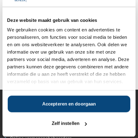
Anderen bekeken ook:
Deze website maakt gebruik van cookies
We gebruiken cookies om content en advertenties te
Vanaf
Vanaf
Vanaf
Vanaf
personaliseren, om functies voor social media te bieden
€100.000
€100.000
€100.000
€100.000
en om ons websiteverkeer te analyseren. Ook delen we
informatie over uw gebruik van onze site met onze
partners voor social media, adverteren en analyse. Deze
partners kunnen deze gegevens combineren met andere
Deel op Facebook
Deel op X
Deel op LinkedIn
informatie die u aan ze heeft verstrekt of die ze hebben
verzameld op basis van uw gebruik van hun services.
Accepteren en doorgaan
Vermogensbeheer
Alle vermogensbeheerders in Nederland
Private banks
Zelf instellen
Vermogensbeheerders per regio
Zelfstandige vermogensbeheerders