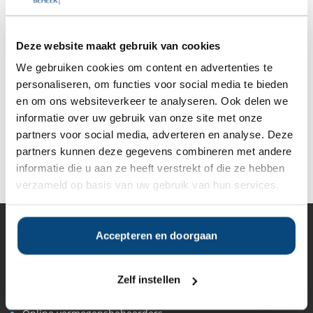
Anderen bekeken ook:
Deze website maakt gebruik van cookies
We gebruiken cookies om content en advertenties te
Vanaf
Vanaf
Vanaf
Vanaf
personaliseren, om functies voor social media te bieden
€250.000
€250.000
€250.000
€250.000
en om ons websiteverkeer te analyseren. Ook delen we
informatie over uw gebruik van onze site met onze
partners voor social media, adverteren en analyse. Deze
partners kunnen deze gegevens combineren met andere
Deel op Facebook
Deel op X
Deel op LinkedIn
informatie die u aan ze heeft verstrekt of die ze hebben
verzameld op basis van uw gebruik van hun services.
Accepteren en doorgaan
Vermogensbeheer
Alle vermogensbeheerders in Nederland
Private banks
Zelf instellen
Vermogensbeheerders per regio
Zelfstandige vermogensbeheerders